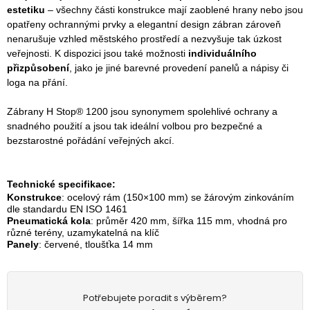
estetiku
– všechny části konstrukce mají zaoblené hrany nebo jsou
opatřeny ochrannými prvky a elegantní design zábran zároveň
nenarušuje vzhled městského prostředí a nezvyšuje tak úzkost
veřejnosti. K dispozici jsou také možnosti
individuálního
přizpůsobení
, jako je jiné barevné provedení panelů a nápisy či
loga na přání.
Zábrany H Stop® 1200 jsou synonymem spolehlivé ochrany a
snadného použití a jsou tak ideální volbou pro bezpečné a
bezstarostné pořádání veřejných akcí.
Technické specifikace:
Konstrukce
: ocelový rám (150×100 mm) se žárovým zinkováním
dle standardu EN ISO 1461
Pneumatická kola
: průměr 420 mm, šířka 115 mm, vhodná pro
různé terény, uzamykatelná na klíč
Panely
: červené, tloušťka 14 mm
Potřebujete poradit s výběrem?