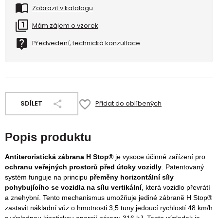
Zobrazit v katalogu
Mám zájem o vzorek
Předvedení, technická konzultace
SDÍLET
Přidat do oblíbených
Popis produktu
Antiteroristická zábrana H Stop®
je vysoce účinné zařízení pro
ochranu veřejných prostorů před útoky vozidly
. Patentovaný
systém funguje na principu
přeměny horizontální síly
pohybujícího se vozidla na sílu vertikální
, která vozidlo převrátí
a znehybní. Tento mechanismus umožňuje jediné zábraně H Stop®
zastavit nákladní vůz o hmotnosti 3,5 tuny jedoucí rychlostí 48 km/h