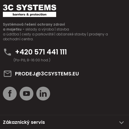
Systémová řešení ochrany zdraví
a majetku -
sklady a výroba | stavba
a údržba | cesty a parkoviště | občanské stavby | prodejny a
obchodní centra.
+420 571 441 111
(Po-Pá, 8-16:00 hod.)
PRODEJ@3CSYSTEMS.EU
Zákaznický servis