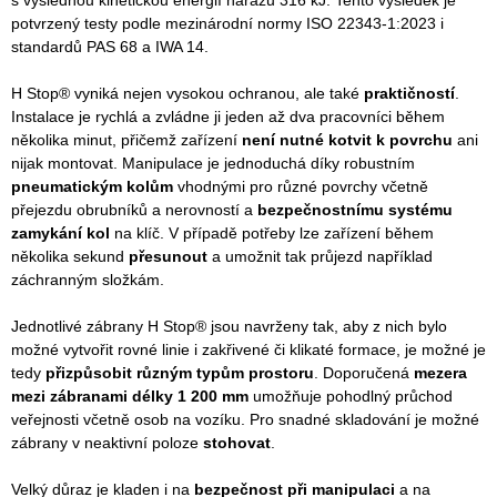
s výslednou kinetickou energií nárazu 316 kJ. Tento výsledek je
potvrzený testy podle mezinárodní normy ISO 22343-1:2023 i
standardů PAS 68 a IWA 14.
H Stop® vyniká nejen vysokou ochranou, ale také
praktičností
.
Instalace je rychlá a zvládne ji jeden až dva pracovníci během
několika minut, přičemž zařízení
není nutné kotvit k povrchu
ani
nijak montovat. Manipulace je jednoduchá díky robustním
pneumatickým kolům
vhodnými pro různé povrchy včetně
přejezdu obrubníků a nerovností a
bezpečnostnímu systému
zamykání kol
na klíč. V případě potřeby lze zařízení během
několika sekund
přesunout
a umožnit tak průjezd například
záchranným složkám.
Jednotlivé zábrany H Stop® jsou navrženy tak, aby z nich bylo
možné vytvořit rovné linie i zakřivené či klikaté formace, je možné je
tedy
přizpůsobit různým typům prostoru
. Doporučená
mezera
mezi zábranami délky 1 200 mm
umožňuje pohodlný průchod
veřejnosti včetně osob na vozíku. Pro snadné skladování je možné
zábrany v neaktivní poloze
stohovat
.
Velký důraz je kladen i na
bezpečnost při manipulaci
a na