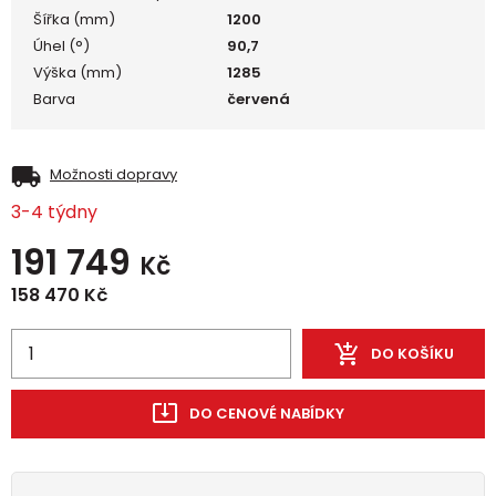
Šířka (mm)
1200
Úhel (°)
90,7
Výška (mm)
1285
Barva
červená
Možnosti dopravy
3-4 týdny
191 749
Kč
158 470
Kč
DO KOŠÍKU
DO CENOVÉ NABÍDKY