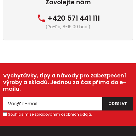
Zavolejte nám
+420 571 441 111
(Po-Pá, 8-16:00 hod.)
Vychytávky, tipy a návody pro zabezpečení
výroby a skladů. Jednou za čas přímo do e-
mailu.
Souhlasím se zpracováním osobních údajů.