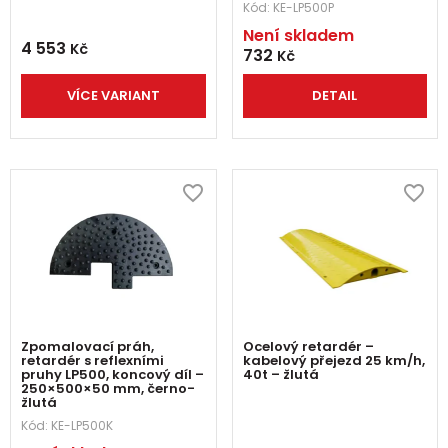
Kód:
KE-LP500P
Není skladem
4 553
Kč
732
Kč
VÍCE VARIANT
DETAIL
Zpomalovací práh,
Ocelový retardér –
retardér s reflexními
kabelový přejezd 25 km/h,
pruhy LP500, koncový díl –
40t – žlutá
250×500×50 mm, černo-
žlutá
Kód:
KE-LP500K