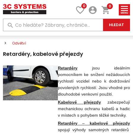
0
0
HLEDAT
Odvětví
Retardéry, kabelové přejezdy
Retardéry
jsou ideálním
pomocníkem
ke snížení nežádoucích
rychlostí vozidel nebo k dodržování
povolených rychlostí. Jsou vhodné pro
dlouhodobé venkovní použití.
Kabelové přejezdy
zabezpečují
mechanickou ochranu kabelů a hadic
v místech s pohybem těžké techniky.
Retardéry
–
kabelové přejezdy
spojují výhody samotných retardérů