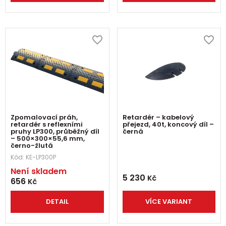
Zpomalovací práh,
Retardér – kabelový
retardér s reflexními
přejezd, 40t, koncový díl –
pruhy LP300, průběžný díl
černá
– 500×300×55,6 mm,
černo-žlutá
Kód:
KE-LP300P
Není skladem
5 230
Kč
656
Kč
DETAIL
VÍCE VARIANT