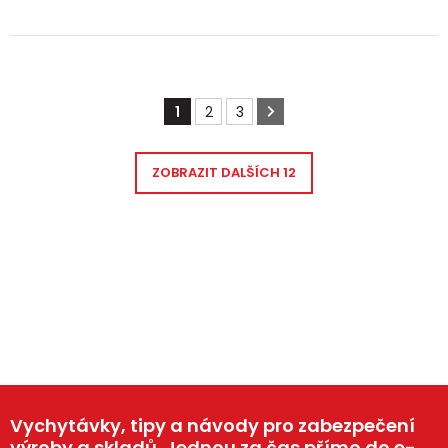
1
2
3
ZOBRAZIT DALŠÍCH
12
Vychytávky, tipy a návody pro zabezpečení
výroby a skladů. Jednou za čas přímo do e-