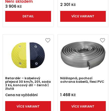
Není skladem
2 301
Kč
3 906
Kč
DETAIL
VÍCE VARIANT
Retardér – kabelový
Nášlapná, pochozí
přejezd 30 km/h, 20t, sada
ochrana kabelů, flexi PVC
2 ks, koncový díl – černá |
žlutá
1 468
Cena na vyžádání
Kč
VÍCE VARIANT
VÍCE VARIANT