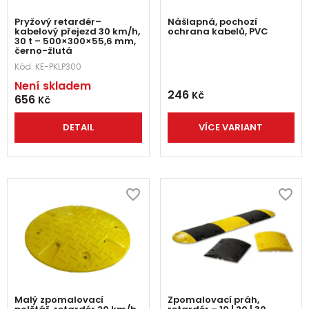
Pryžový retardér–
Nášlapná, pochozí
kabelový přejezd 30 km/h,
ochrana kabelů, PVC
30 t – 500×300×55,6 mm,
černo-žlutá
Kód:
KE-PKLP300
Není skladem
246
Kč
656
Kč
DETAIL
VÍCE VARIANT
Malý zpomalovací
Zpomalovací práh,