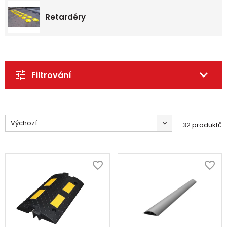
Retardéry
Filtrování
Výchozí
32 produktů