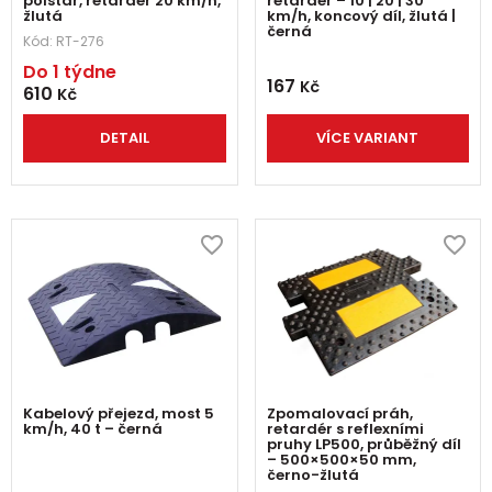
polštář, retardér 20 km/h,
retardér – 10 | 20 | 30
žlutá
km/h, koncový díl, žlutá |
černá
Kód:
RT-276
Do 1 týdne
167
Kč
610
Kč
DETAIL
VÍCE VARIANT
Kabelový přejezd, most 5
Zpomalovací práh,
km/h, 40 t – černá
retardér s reflexními
pruhy LP500, průběžný díl
– 500×500×50 mm,
černo-žlutá