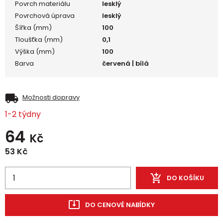
Povrch materiálu
lesklý
Povrchová úprava
lesklý
Šířka (mm)
100
Tloušťka (mm)
0,1
Výška (mm)
100
Barva
červená | bílá
Možnosti dopravy
1-2 týdny
64
Kč
53
Kč
DO KOŠÍKU
DO CENOVÉ NABÍDKY