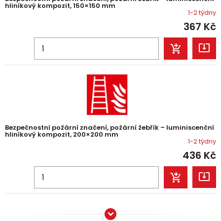
hliníkový kompozit, 150×150 mm
1-2 týdny
367
Kč
Bezpečnostní požární značení, požární žebřík – luminiscenční
hliníkový kompozit, 200×200 mm
1-2 týdny
436
Kč