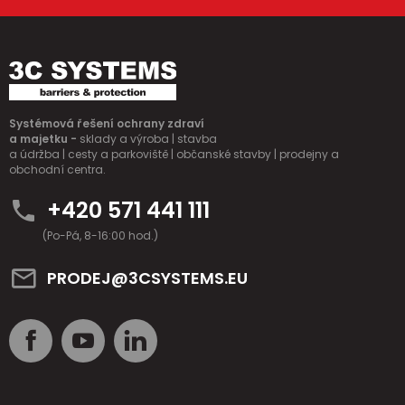
Systémová řešení ochrany zdraví
a majetku -
sklady a výroba | stavba
a údržba | cesty a parkoviště | občanské stavby | prodejny a
obchodní centra.
+420 571 441 111
(Po-Pá, 8-16:00 hod.)
PRODEJ@3CSYSTEMS.EU