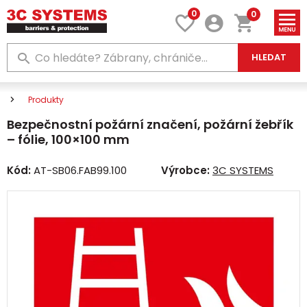
0
0
HLEDAT
Produkty
Bezpečnostní požární značení, požární žebřík
– fólie, 100×100 mm
Kód:
AT-SB06.FAB99.100
Výrobce:
3C SYSTEMS