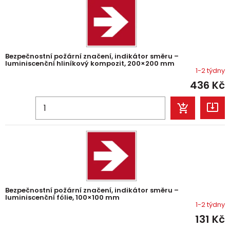
Bezpečnostní požární značení, indikátor směru –
luminiscenční hliníkový kompozit, 200×200 mm
1-2 týdny
436
Kč
Bezpečnostní požární značení, indikátor směru –
luminiscenční fólie, 100×100 mm
1-2 týdny
131
Kč