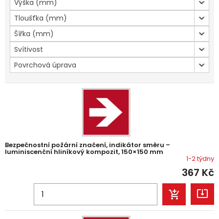
Výška (mm)
Tloušťka (mm)
Šířka (mm)
Svítivost
Povrchová úprava
Bezpečnostní požární značení, indikátor směru –
luminiscenční hliníkový kompozit, 150×150 mm
1-2 týdny
367
Kč