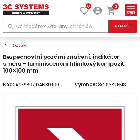
0
0
HLEDAT
Odvětví
Bezpečnostní požární značení, indikátor
směru – luminiscenční hliníkový kompozit,
100×100 mm
Kód:
AT-SB07.DAN80.100
Výrobce:
3C SYSTEMS