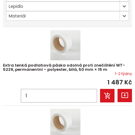
Lepidlo
Materiál
Extra tenká podlahová páska odolná proti znečištění WT-
5229, permanentní – polyester, bílá, 50 mm × 15 m
1-2 týdny
1 487
Kč