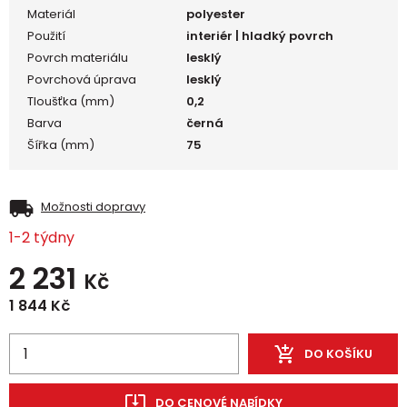
Materiál
polyester
Použití
interiér | hladký povrch
Povrch materiálu
lesklý
Povrchová úprava
lesklý
Tloušťka (mm)
0,2
Barva
černá
Šířka (mm)
75
Možnosti dopravy
1-2 týdny
2 231
Kč
1 844
Kč
DO KOŠÍKU
DO CENOVÉ NABÍDKY