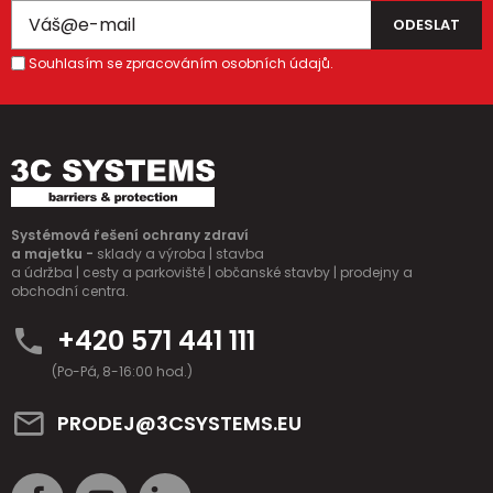
Souhlasím se zpracováním osobních údajů.
Systémová řešení ochrany zdraví
a majetku -
sklady a výroba | stavba
a údržba | cesty a parkoviště | občanské stavby | prodejny a
obchodní centra.
+420 571 441 111
(Po-Pá, 8-16:00 hod.)
PRODEJ@3CSYSTEMS.EU