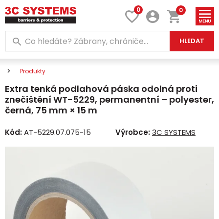
0
0
HLEDAT
Produkty
Extra tenká podlahová páska odolná proti
znečištění WT-5229, permanentní – polyester,
černá, 75 mm × 15 m
Kód:
AT-5229.07.075-15
Výrobce:
3C SYSTEMS