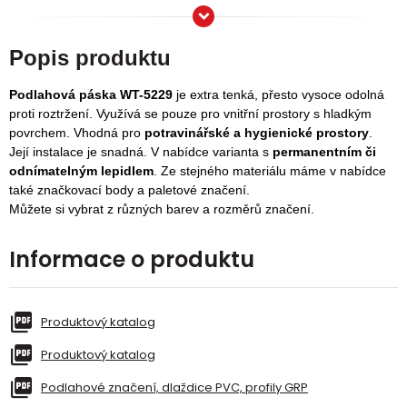
Popis produktu
Podlahová páska WT-5229
je extra tenká, přesto vysoce odolná
proti roztržení. Využívá se pouze pro vnitřní prostory s hladkým
povrchem. Vhodná pro
potravinářské a hygienické prostory
.
Její instalace je snadná. V nabídce varianta s
p
ermanentním či
odnímatelným lepidlem
.
Ze stejného materiálu máme v nabídce
také značkovací body a paletové značení.
Můžete si vybrat z různých barev a rozměrů značení.
Informace o produktu
Produktový katalog
Produktový katalog
Podlahové značení, dlaždice PVC, profily GRP