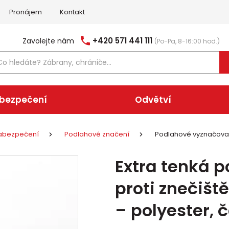
Pronájem
Kontakt
+420 571 441 111
Zavolejte nám
(Po-Pa, 8-16:00 hod.)
abezpečení
Odvětví
 zabezpečení
Podlahové značení
Podlahové vyznačova
Extra tenká 
proti znečiš
– polyester, 