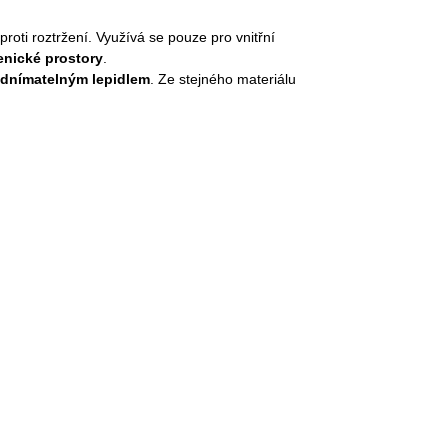
proti roztržení. Využívá se pouze pro vnitřní
enické prostory
.
odnímatelným lepidlem
.
Ze stejného materiálu