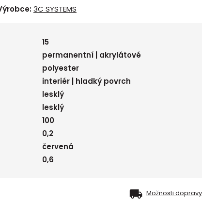
Výrobce:
3C SYSTEMS
15
permanentní | akrylátové
polyester
interiér | hladký povrch
lesklý
lesklý
100
0,2
červená
0,6
Možnosti dopravy