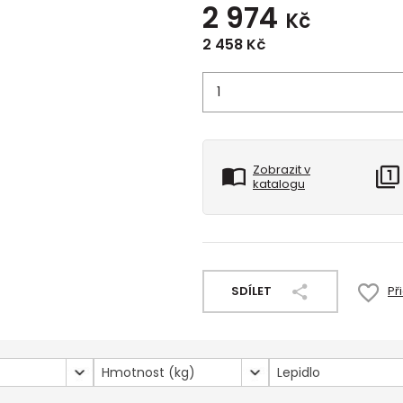
2 974
Kč
2 458
Kč
Zobrazit v
katalogu
SDÍLET
Př
Hmotnost (kg)
Lepidlo