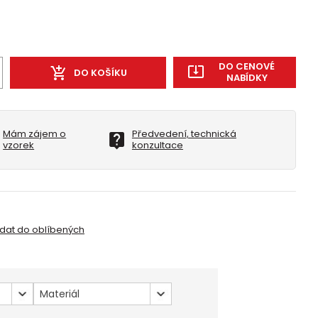
DO CENOVÉ
DO KOŠÍKU
NABÍDKY
Mám zájem o
Předvedení, technická
vzorek
konzultace
idat do oblíbených
Materiál