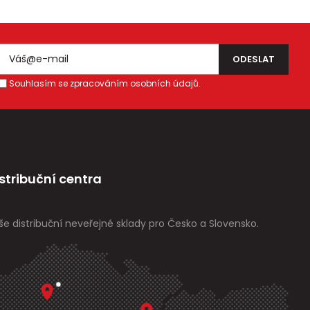
Souhlasím se zpracováním osobních údajů.
stribuční centra
še distribuční neveřejné sklady pro Česko a Slovensko.