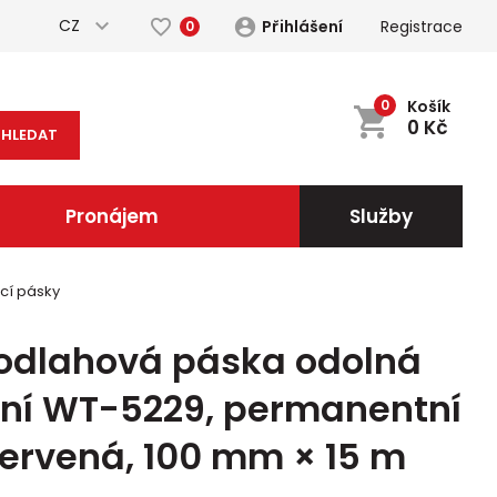
CZ
Přihlášení
Registrace
0
0
Košík
0
Kč
HLEDAT
Pronájem
Služby
cí pásky
podlahová páska odolná
tění WT-5229, permanentní
červená, 100 mm × 15 m