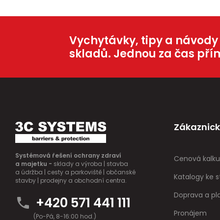
Vychytávky, tipy a návody
skladů. Jednou za čas pří
Zákaznick
Systémová řešení ochrany zdraví
Cenová kalku
a majetku -
sklady a výroba | stavba
a údržba | cesty a parkoviště | občanské
Katalogy ke s
stavby | prodejny a obchodní centra.
Doprava a pl
+420 571 441 111
Pronájem
(Po-Pá, 8-16:00 hod.)