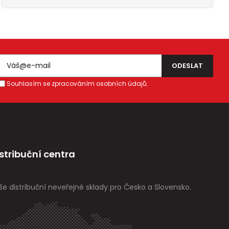
Souhlasím se zpracováním osobních údajů.
stribuční centra
še distribuční neveřejné sklady pro Česko a Slovensko.