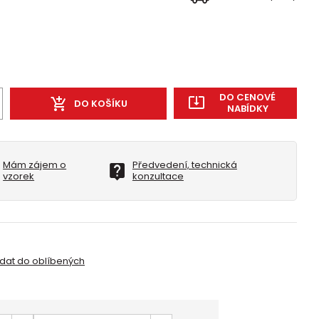
DO CENOVÉ
DO KOŠÍKU
NABÍDKY
Mám zájem o
Předvedení, technická
vzorek
konzultace
idat do oblíbených