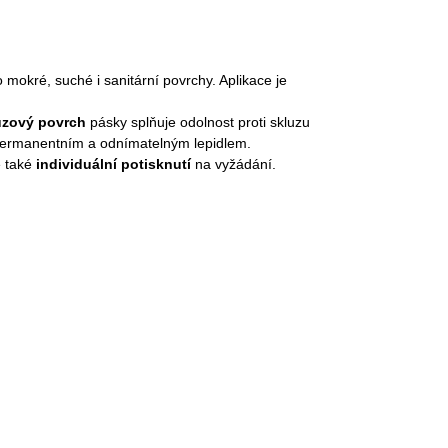
mokré, suché i sanitární povrchy. Aplikace je
uzový povrch
pásky splňuje odolnost proti skluzu
 permanentním a odnímatelným lepidlem.
é také
individuální potisknutí
na vyžádání.