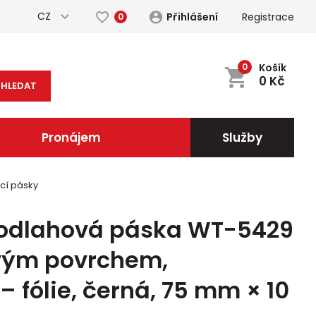
CZ
Přihlášení
Registrace
0
0
Košík
0
Kč
HLEDAT
Pronájem
Služby
cí pásky
podlahová páska WT-5429
ovým povrchem,
 fólie, černá, 75 mm × 10