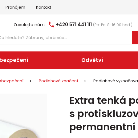
Pronájem
Kontakt
+420 571 441 111
Zavolejte nám
(Po-Pa, 8-16:00 hod.)
abezpečení
Odvětví
 zabezpečení
Podlahové značení
Podlahové vyznačova
Extra tenká 
s protiskluz
permanentní –