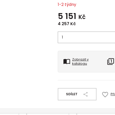
1-2 týdny
5 151
Kč
4 257
Kč
Zobrazit v
katalogu
SDÍLET
Př