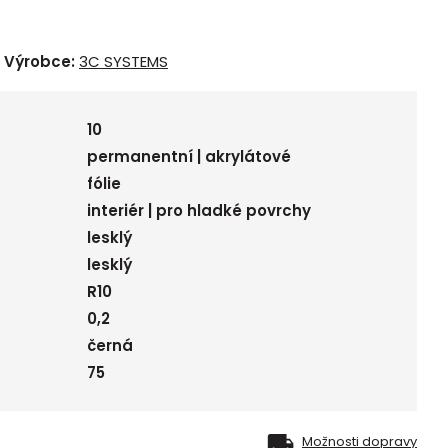
Výrobce:
3C SYSTEMS
10
permanentní | akrylátové
fólie
interiér | pro hladké povrchy
lesklý
lesklý
R10
0,2
černá
75
Možnosti dopravy