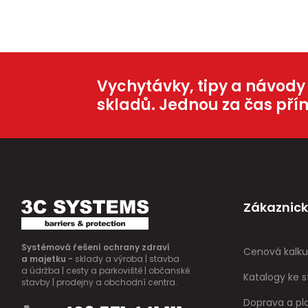
Vychytávky, tipy a návody
skladů. Jednou za čas pří
Zákaznick
Systémová řešení ochrany zdraví
Cenová kalku
a majetku -
sklady a výroba | stavba
a údržba | cesty a parkoviště | občanské
Katalogy ke s
stavby | prodejny a obchodní centra.
Doprava a pl