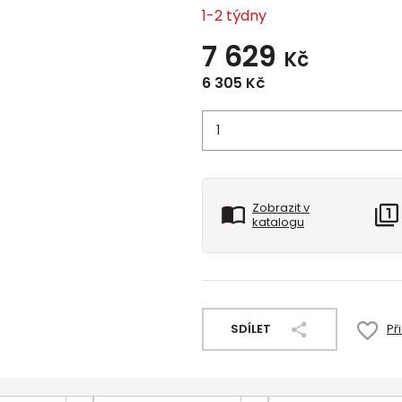
1-2 týdny
7 629
Kč
6 305
Kč
Zobrazit v
katalogu
SDÍLET
Př