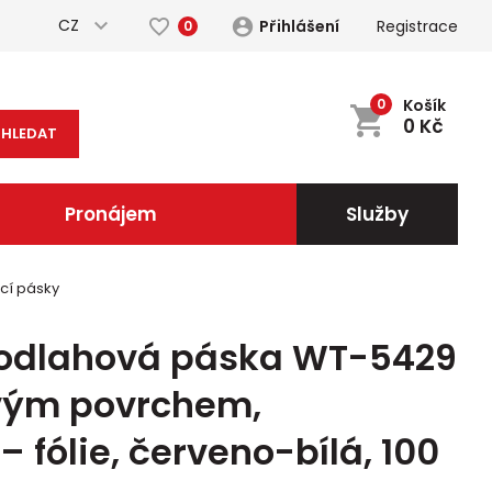
CZ
Přihlášení
Registrace
0
0
Košík
0
Kč
HLEDAT
Pronájem
Služby
cí pásky
podlahová páska WT-5429
ovým povrchem,
 fólie, červeno-bílá, 100