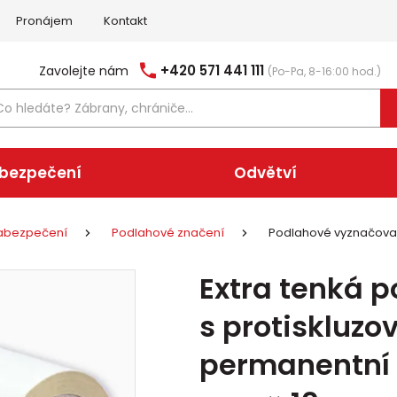
Pronájem
Kontakt
+420 571 441 111
Zavolejte nám
(Po-Pa, 8-16:00 hod.)
abezpečení
Odvětví
 zabezpečení
Podlahové značení
Podlahové vyznačova
Extra tenká 
s protiskluz
permanentní –