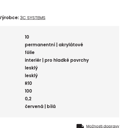
Výrobce:
3C SYSTEMS
10
permanentní | akrylátové
fólie
interiér | pro hladké povrchy
lesklý
lesklý
R10
100
0,2
červená | bílá
Možnosti dopravy