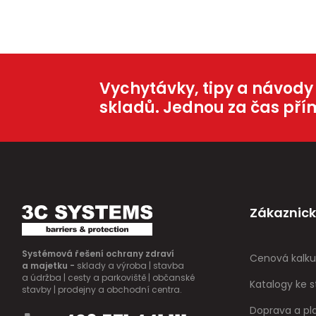
Vychytávky, tipy a návody
skladů. Jednou za čas pří
Zákaznick
Systémová řešení ochrany zdraví
Cenová kalku
a majetku -
sklady a výroba | stavba
a údržba | cesty a parkoviště | občanské
Katalogy ke s
stavby | prodejny a obchodní centra.
Doprava a pl