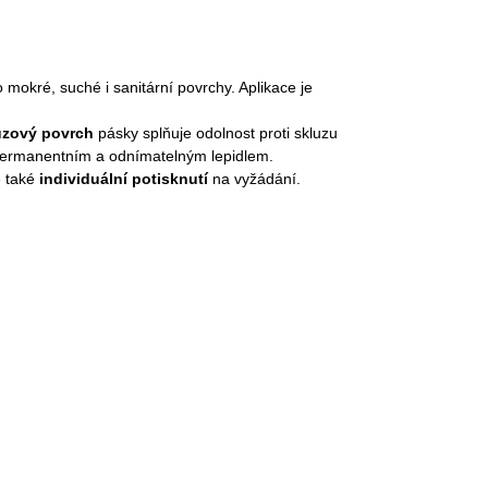
mokré, suché i sanitární povrchy. Aplikace je
uzový povrch
pásky splňuje odolnost proti skluzu
 permanentním a odnímatelným lepidlem.
é také
individuální potisknutí
na vyžádání.