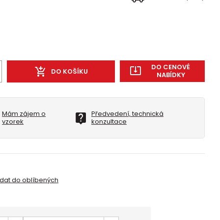
DO CENOVÉ
DO KOŠÍKU
NABÍDKY
Mám zájem o
Předvedení, technická
vzorek
konzultace
idat do oblíbených