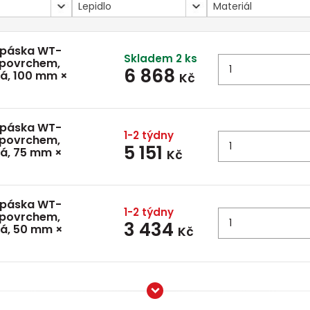
Lepidlo
Materiál
 páska WT-
Skladem 2 ks
 povrchem,
6 868
lá, 100 mm ×
Kč
 páska WT-
1-2 týdny
 povrchem,
5 151
lá, 75 mm ×
Kč
 páska WT-
1-2 týdny
 povrchem,
3 434
lá, 50 mm ×
Kč