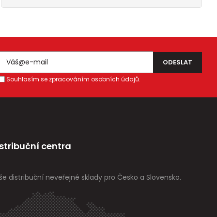
Souhlasím se zpracováním osobních údajů.
stribuční centra
še distribuční neveřejné sklady pro Česko a Slovensko.