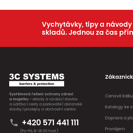
Vychytávky, tipy a návody
skladů. Jednou za čas pří
Zákaznick
Systémová řešení ochrany zdraví
Cenová kalku
a majetku -
sklady a výroba | stavba
a údržba | cesty a parkoviště | občanské
Katalogy ke s
stavby | prodejny a obchodní centra.
Doprava a pl
+420 571 441 111
Pronájem
(Po-Pá, 8-16:00 hod.)