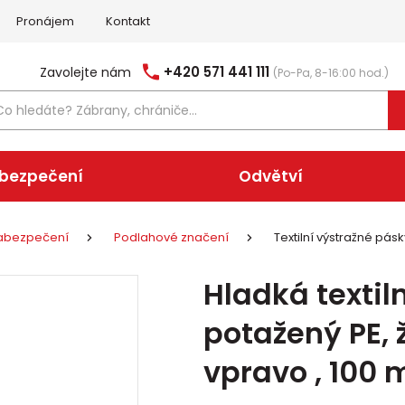
Pronájem
Kontakt
+420 571 441 111
Zavolejte nám
(Po-Pa, 8-16:00 hod.)
abezpečení
Odvětví
 zabezpečení
Podlahové značení
Textilní výstražné pásk
Hladká textil
potažený PE, 
vpravo , 100