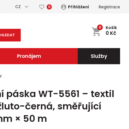
CZ
Přihlášení
Registrace
0
0
Košík
0
Kč
HLEDAT
Pronájem
Služby
y
ní páska WT-5561 – textil
žluto-černá, směřující
 mm × 50 m