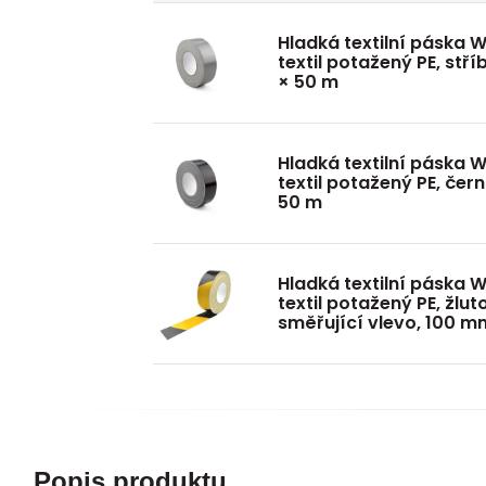
Hladká textilní páska 
textil potažený PE, stř
× 50 m
Hladká textilní páska 
textil potažený PE, čer
50 m
Hladká textilní páska 
textil potažený PE, žlut
směřující vlevo, 100 m
Popis produktu