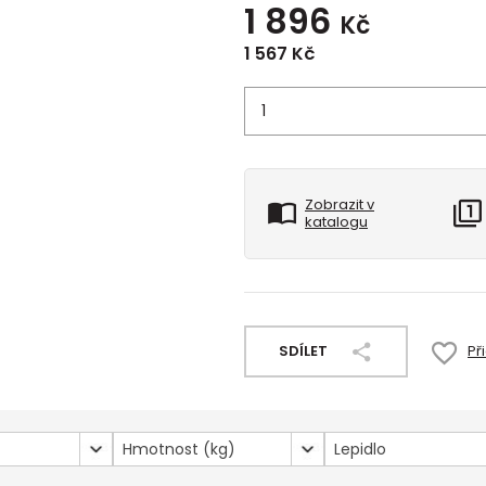
1 896
Kč
1 567
Kč
Zobrazit v
katalogu
SDÍLET
Př
Hmotnost (kg)
Lepidlo