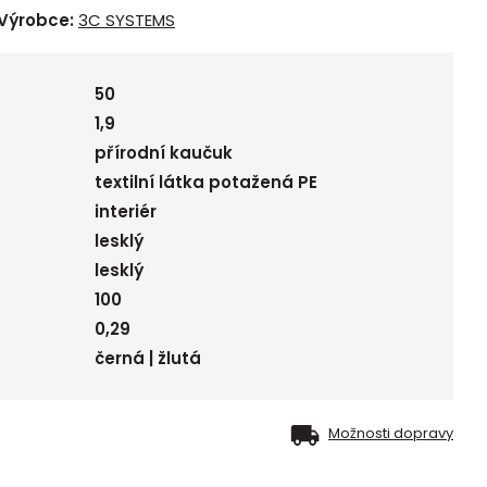
Výrobce:
3C SYSTEMS
50
1,9
přírodní kaučuk
textilní látka potažená PE
interiér
lesklý
lesklý
100
0,29
černá | žlutá
Možnosti dopravy