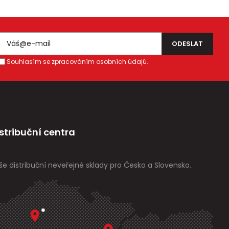
Souhlasím se zpracováním osobních údajů.
stribuční centra
še distribuční neveřejné sklady pro Česko a Slovensko.