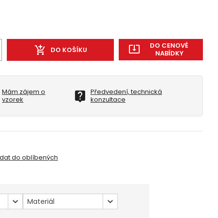
DO CENOVÉ
DO KOŠÍKU
NABÍDKY
Mám zájem o
Předvedení, technická
vzorek
konzultace
idat do oblíbených
Materiál