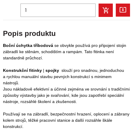
Popis produktu
Boční úchytka tříbodová
se obvykle používá pro připojení stojin
zábradlí ke stěnám, schodištím a rampám. Tato fitinka není
standardně průchozí.
Konstrukční fitinky
|
spojky
slouží pro snadnou, jednoduchou
a rychlou manuální stavbu pevných konstrukcí s minimem
nástrojů.
Jsou nákladově efektivní a účinné zejména ve srovnání s tradičními
způsoby výstavby jako je svařování, kde jsou zapotřebí speciální
nástroje, rozsáhlé školení a zkušenosti.
P
oužívají se na zábradlí, bezpečnostní hrazení, oplocení a zábrany
kolem strojů, těžké pracovní stanice a další rozsáhle škále
konstrukcí.