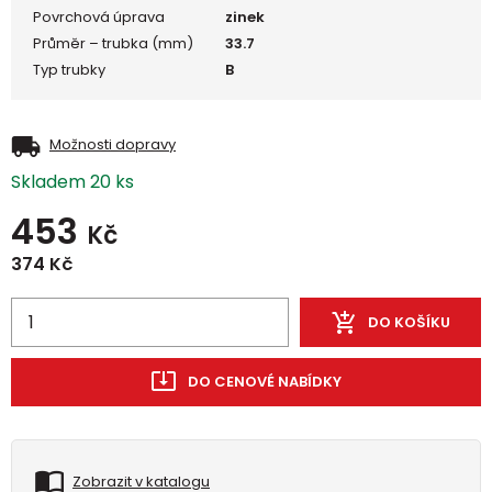
Povrchová úprava
zinek
Průměr – trubka (mm)
33.7
Typ trubky
B
Možnosti dopravy
Skladem 20 ks
453
Kč
374
Kč
DO KOŠÍKU
DO CENOVÉ NABÍDKY
Zobrazit v katalogu