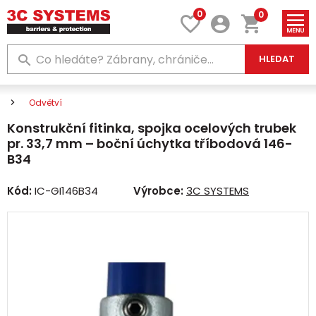
0
0
HLEDAT
Odvětví
Konstrukční fitinka, spojka ocelových trubek
pr. 33,7 mm – boční úchytka tříbodová 146-
B34
Kód:
IC-GI146B34
Výrobce:
3C SYSTEMS