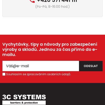
+420 571 441 111
(Po-Pá, 8-16:00 hod.)
Vychytávky, tipy a návody pro zabezpečení
výroby a skladů. Jednou za čas přímo do e-
mailu.
Souhlasím se zpracováním osobních údajů.