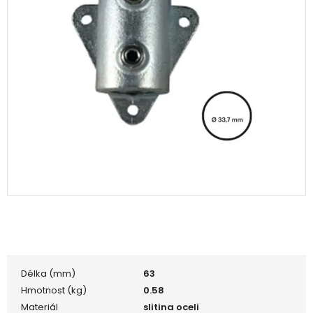
Délka (mm)
63
Hmotnost (kg)
0.58
Materiál
slitina oceli