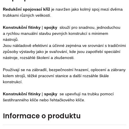
Redukční spojovací kříž
je navržen jako kolmý spoj mezi dvěma
trubkami různých velikostí.
Konstrukční fitinky
|
spojky
slouží pro snadnou, jednoduchou
a rychlou manuální stavbu pevných konstrukcí s minimem
nástrojů.
Jsou nákladově efektivní a účinné zejména ve srovnání s tradičními
způsoby výstavby jako je svařování, kde jsou zapotřebí speciální
nástroje, rozsáhlé školení a zkušenosti.
P
oužívají se na zábradlí, bezpečnostní hrazení, oplocení a zábrany
kolem strojů, těžké pracovní stanice a další rozsáhle škále
konstrukcí.
Konstrukční fitinky
|
spojky
se upevňují na trubku pomocí
šestihranného klíče nebo řehtačkového klíče.
Informace o produktu