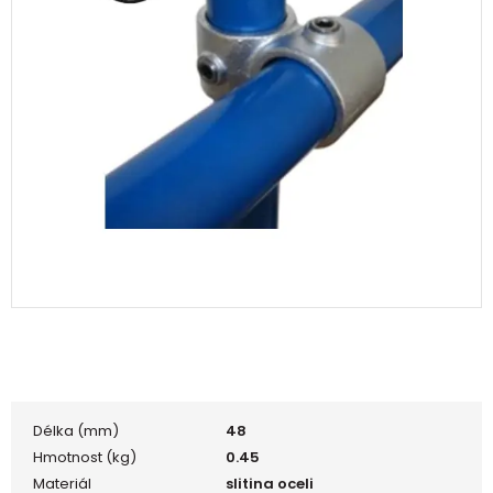
Délka (mm)
48
Hmotnost (kg)
0.45
Materiál
slitina oceli