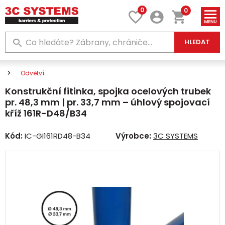
0
0
HLEDAT
Odvětví
Konstrukční fitinka, spojka ocelových trubek
pr. 48,3 mm | pr. 33,7 mm – úhlový spojovací
kříž 161R-D48/B34
Kód:
IC-GI161RD48-B34
Výrobce:
3C SYSTEMS