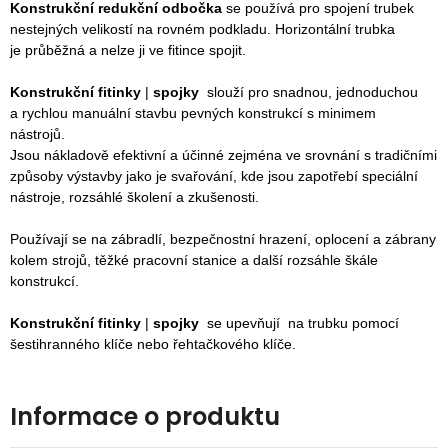
Konstrukční redukční odbočka
se používá pro spojení trubek
nestejných velikostí na rovném podkladu. Horizontální trubka
je průběžná a nelze ji ve fitince spojit.
Konstrukční fitinky
|
spojky
slouží pro snadnou, jednoduchou
a rychlou manuální stavbu pevných konstrukcí s minimem
nástrojů.
Jsou nákladově efektivní a účinné zejména ve srovnání s tradičními
způsoby výstavby jako je svařování, kde jsou zapotřebí speciální
nástroje, rozsáhlé školení a zkušenosti.
P
oužívají se na zábradlí, bezpečnostní hrazení, oplocení a zábrany
kolem strojů, těžké pracovní stanice a další rozsáhle škále
konstrukcí.
Konstrukční fitinky
|
spojky
se upevňují na trubku pomocí
šestihranného klíče nebo řehtačkového klíče.
Informace o produktu