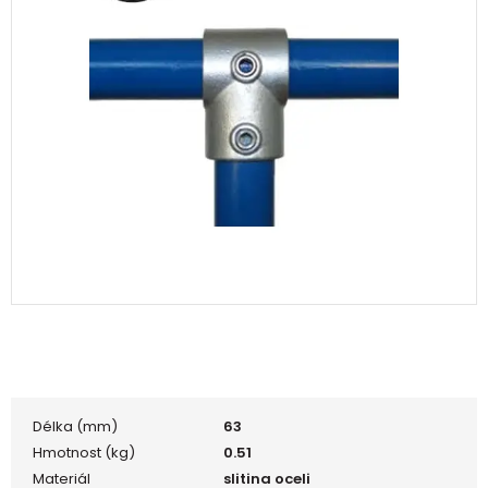
Délka (mm)
63
Hmotnost (kg)
0.51
Materiál
slitina oceli