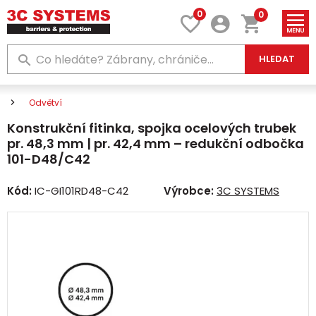
0
0
HLEDAT
Odvětví
Konstrukční fitinka, spojka ocelových trubek
pr. 48,3 mm | pr. 42,4 mm – redukční odbočka
101-D48/C42
Kód:
IC-GI101RD48-C42
Výrobce:
3C SYSTEMS