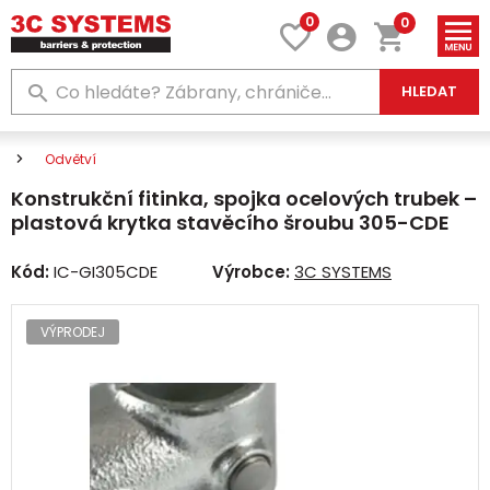
0
0
HLEDAT
Odvětví
Konstrukční fitinka, spojka ocelových trubek –
plastová krytka stavěcího šroubu 305-CDE
Kód:
IC-GI305CDE
Výrobce:
3C SYSTEMS
VÝPRODEJ