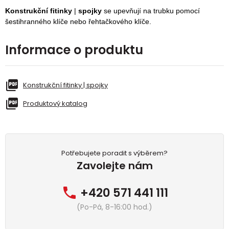
Konstrukční fitinky
|
spojky
se upevňují na trubku pomocí
šestihranného klíče nebo řehtačkového klíče.
Informace o produktu
Konstrukční fitinky | spojky
Produktový katalog
Potřebujete poradit s výběrem?
Zavolejte nám
+420 571 441 111
(Po-Pá, 8-16:00 hod.)