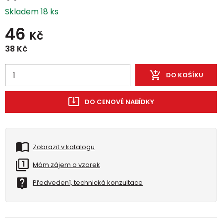
Skladem 18 ks
46
Kč
38
Kč
DO KOŠÍKU
DO CENOVÉ NABÍDKY
Zobrazit v katalogu
Mám zájem o vzorek
Předvedení, technická konzultace