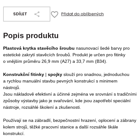
SDÍLET
Přidat do oblíbených
Popis produktu
Plastová krytka stavěcího šroubu
nasunovací šedé barvy pro
estetické zakrytí stavěcích šroubů.
Produkt je určen pro fitinky
o vnějším průměru 26,9 mm (A27) a 33,7 mm (B34).
Konstrukční fitinky
|
spojky
slouží pro snadnou, jednoduchou
a rychlou manuální stavbu pevných konstrukcí s minimem
nástrojů.
Jsou nákladově efektivní a účinné zejména ve srovnání s tradičními
způsoby výstavby jako je svařování, kde jsou zapotřebí speciální
nástroje, rozsáhlé školení a zkušenosti.
P
oužívají se na zábradlí, bezpečnostní hrazení, oplocení a zábrany
kolem strojů, těžké pracovní stanice a další rozsáhle škále
konstrukcí.