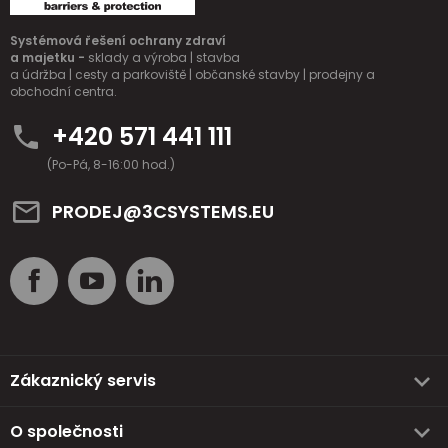
Systémová řešení ochrany zdraví
a majetku -
sklady a výroba | stavba
a údržba | cesty a parkoviště | občanské stavby | prodejny a
obchodní centra.
+420 571 441 111
(Po-Pá, 8-16:00 hod.)
PRODEJ@3CSYSTEMS.EU
Zákaznický servis
O společnosti