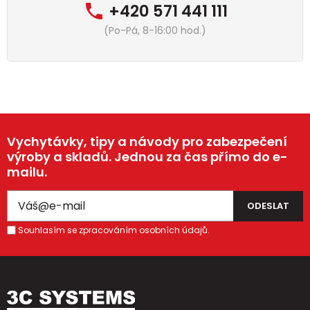
+420 571 441 111
(Po-Pá, 8-16:00 hod.)
Vychytávky, tipy a návody pro zabezpečení
výroby a skladů. Jednou za čas přímo do e-
mailu.
Souhlasím se zpracováním osobních údajů.