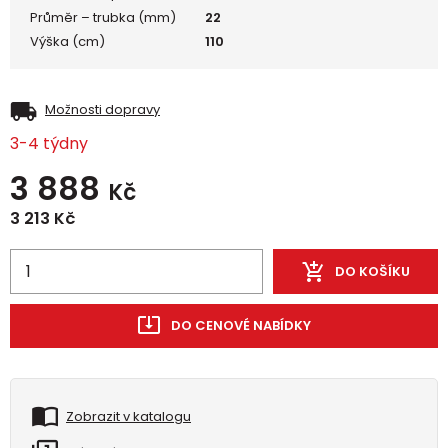
Průměr – trubka (mm)
22
Výška (cm)
110
Možnosti dopravy
3-4 týdny
3 888
Kč
3 213
Kč
DO KOŠÍKU
DO CENOVÉ NABÍDKY
Zobrazit v katalogu