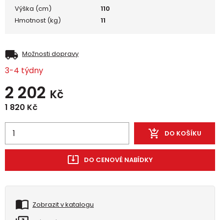
Výška (cm)
110
Hmotnost (kg)
11
Možnosti dopravy
3-4 týdny
2 202
Kč
1 820
Kč
DO KOŠÍKU
DO CENOVÉ NABÍDKY
Zobrazit v katalogu