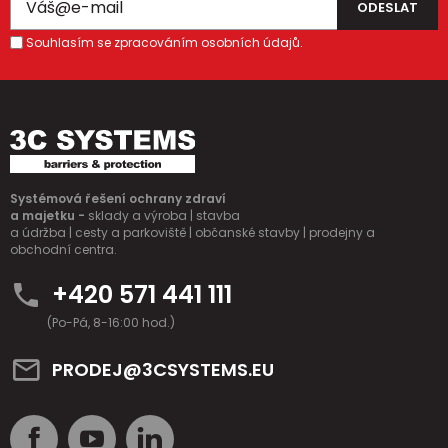
Souhlasím se zpracováním osobních údajů.
Systémová řešení ochrany zdraví
a majetku -
sklady a výroba | stavba
a údržba | cesty a parkoviště | občanské stavby | prodejny a
obchodní centra.
+420 571 441 111
(Po-Pá, 8-16:00 hod.)
PRODEJ@3CSYSTEMS.EU