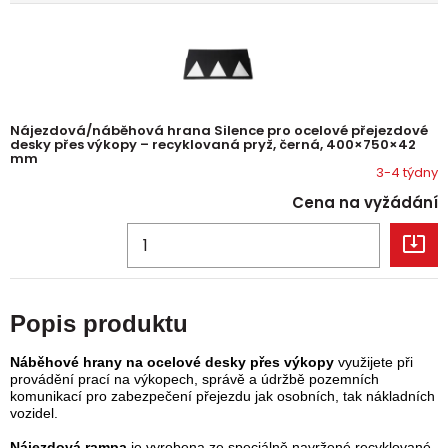
Nájezdová/náběhová hrana Silence pro ocelové přejezdové
desky přes výkopy – recyklovaná pryž, černá, 400×750×42
mm
3-4 týdny
Cena na vyžádání
Popis produktu
Náběhové hrany na ocelové desky přes výkopy
využijete při
provádění prací na výkopech, správě a údržbě pozemních
komunikací pro zabezpečení přejezdu jak osobních, tak nákladních
vozidel.
Nájezdo
vá ram
pa
je vyrobena ze speciálně navržené recyklované