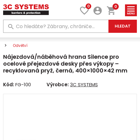
0
0
HLEDAT
Odvětví
Nájezdová/náběhová hrana Silence pro
ocelové přejezdové desky přes výkopy –
recyklovaná pryž, černá, 400×1000×42 mm
Kód:
FG-100
Výrobce:
3C SYSTEMS