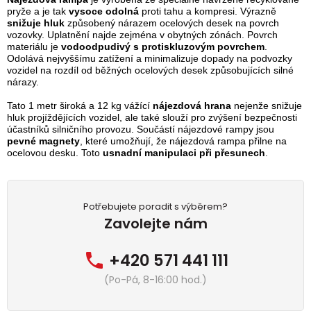
pryže a je tak
vysoce odolná
proti tahu a kompresi. Výrazně
snižuje hluk
způsobený nárazem ocelových desek na povrch
vozovky. Uplatnění najde zejména v obytných zónách. Povrch
materiálu je
vodoodpudivý s protiskluzovým povrchem
.
Odolává nejvyššímu zatížení a minimalizuje dopady na podvozky
vozidel na rozdíl od běžných ocelových desek způsobujících silné
nárazy.
Tato 1 metr široká a 12 kg vážící
nájezdová hrana
nejenže snižuje
hluk projíždějících vozidel, ale také slouží pro zvýšení bezpečnosti
účastníků silničního provozu. Součástí nájezdové rampy jsou
pevné magnety
, které umožňují, že nájezdová rampa přilne na
ocelovou desku. Toto
usnadní manipulaci při přesunech
.
Potřebujete poradit s výběrem?
Zavolejte nám
+420 571 441 111
(Po-Pá, 8-16:00 hod.)