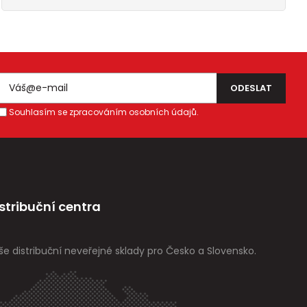
Souhlasím se zpracováním osobních údajů.
stribuční centra
še distribuční neveřejné sklady pro Česko a Slovensko.