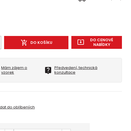
DO CENOVÉ
DO KOŠÍKU
NABÍDKY
Mám zájem o
Předvedení, technická
vzorek
konzultace
idat do oblíbených