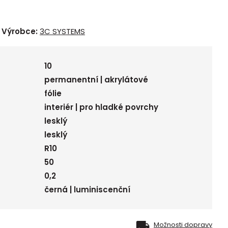
Výrobce:
3C SYSTEMS
10
permanentní | akrylátové
fólie
interiér | pro hladké povrchy
lesklý
lesklý
R10
50
0,2
černá | luminiscenční
Možnosti dopravy