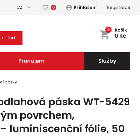
CZ
Přihlášení
Registrace
0
0
Košík
0
Kč
HLEDAT
Pronájem
Služby
cí pásky
podlahová páska WT-5429
ovým povrchem,
 luminiscenční fólie, 50