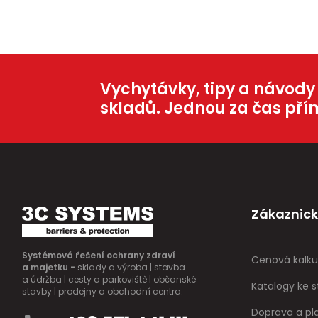
Vychytávky, tipy a návody
skladů. Jednou za čas pří
Zákaznick
Systémová řešení ochrany zdraví
Cenová kalku
a majetku -
sklady a výroba | stavba
a údržba | cesty a parkoviště | občanské
Katalogy ke s
stavby | prodejny a obchodní centra.
Doprava a pl