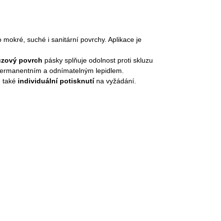
mokré, suché i sanitární povrchy. Aplikace je
uzový povrch
pásky splňuje odolnost proti skluzu
 permanentním a odnímatelným lepidlem.
é také
individuální potisknutí
na vyžádání.