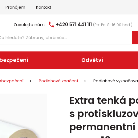
Pronájem
Kontakt
+420 571 441 111
Zavolejte nám
(Po-Pa, 8-16:00 hod.)
abezpečení
Odvětví
 zabezpečení
Podlahové značení
Podlahové vyznačova
Extra tenká 
s protiskluz
permanentní –