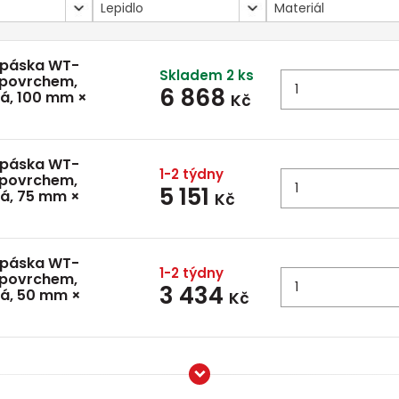
Lepidlo
Materiál
 páska WT-
Skladem 2 ks
 povrchem,
6 868
lá, 100 mm ×
Kč
 páska WT-
1-2 týdny
 povrchem,
5 151
lá, 75 mm ×
Kč
 páska WT-
1-2 týdny
 povrchem,
3 434
lá, 50 mm ×
Kč