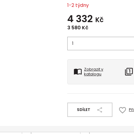
1-2 týdny
4 332
Kč
3 580
Kč
Zobrazit v
katalogu
SDÍLET
Př