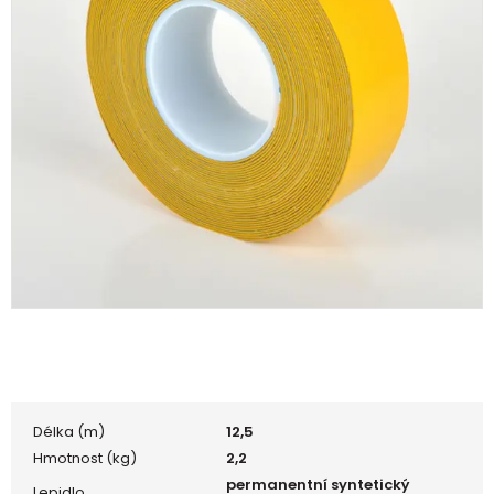
Délka (m)
12,5
Hmotnost (kg)
2,2
permanentní syntetický
Lepidlo