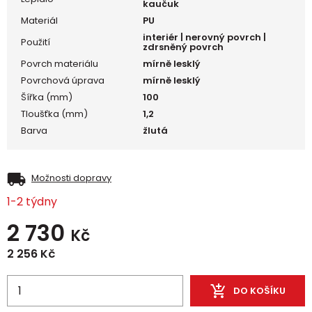
kaučuk
Materiál
PU
interiér | nerovný povrch |
Použití
zdrsněný povrch
Povrch materiálu
mírně lesklý
Povrchová úprava
mírně lesklý
Šířka (mm)
100
Tloušťka (mm)
1,2
Barva
žlutá
Možnosti dopravy
1-2 týdny
2 730
Kč
2 256
Kč
DO KOŠÍKU