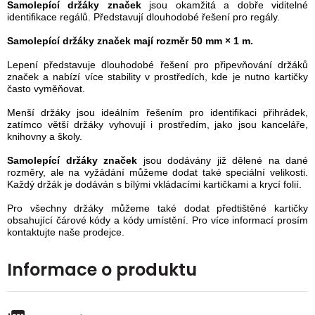
Samolepící držáky značek
jsou okamžitá a dobře viditelné
identiﬁkace regálů. Představují dlouhodobé řešení pro regály.
Samolepící držáky značek mají rozměr 50 mm × 1 m.
Lepení představuje dlouhodobé řešení pro připevňování držáků
značek a nabízí více stability v prostředích, kde je nutno kartičky
často vyměňovat.
Menší držáky jsou ideálním řešením pro identiﬁkaci přihrádek,
zatímco větší držáky vyhovují i prostředím, jako jsou kanceláře,
knihovny a školy.
Samolepící držáky značek
jsou dodávány již dělené na dané
rozměry, ale na vyžádání můžeme dodat také speciální velikosti.
Každý držák je dodáván s bílými vkládacími kartičkami a krycí folií.
Pro všechny držáky můžeme také dodat předtištěné kartičky
obsahující čárové kódy a kódy umístění. Pro více informací prosím
kontaktujte naše prodejce.
Informace o produktu