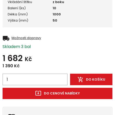
Vkládání štítku
z boku
Balení (ks)
10
Délka (mm)
1000
Výška (mm)
50
Možnosti dopravy
Skladem 3 bal
1 682
Kč
1 390
Kč
DO KOŠÍKU
DO CENOVÉ NABÍDKY