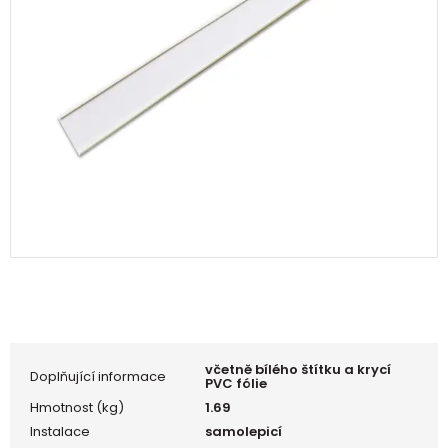
včetně bílého štítku a krycí
Doplňující informace
PVC fólie
Hmotnost (kg)
1.69
Instalace
samolepicí