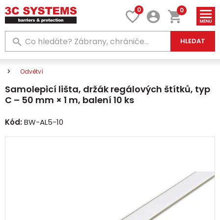
0
0
HLEDAT
Odvětví
Samolepicí lišta, držák regálových štítků, typ
C – 50 mm × 1 m, balení 10 ks
Kód:
BW-AL5-10