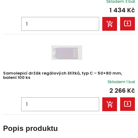
Skladem 3 bal
1 434
Kč
Samolepicí držák regálových štítků, typ C – 50×80 mm,
balení 100 ks
Skladem 1 bal
2 266
Kč
Popis produktu