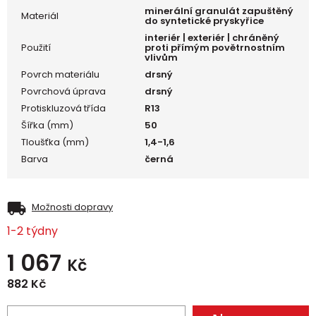
minerální granulát zapuštěný
Materiál
do syntetické pryskyřice
interiér | exteriér | chráněný
Použití
proti přímým povětrnostním
vlivům
Povrch materiálu
drsný
Povrchová úprava
drsný
Protiskluzová třída
R13
Šířka (mm)
50
Tloušťka (mm)
1,4-1,6
Barva
černá
Možnosti dopravy
1-2 týdny
1 067
Kč
882
Kč