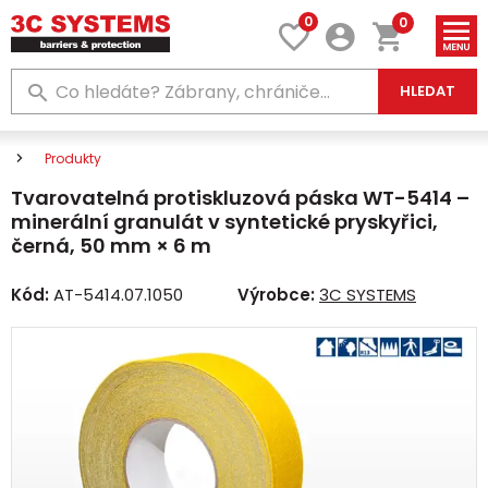
0
0
HLEDAT
Produkty
Tvarovatelná protiskluzová páska WT-5414 –
minerální granulát v syntetické pryskyřici,
černá, 50 mm × 6 m
Kód:
AT-5414.07.1050
Výrobce:
3C SYSTEMS