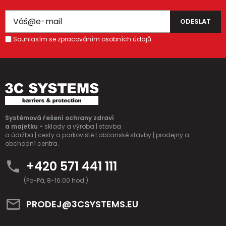
Souhlasím se zpracováním osobních údajů.
Systémová řešení ochrany zdraví
a majetku -
sklady a výroba | stavba
a údržba | cesty a parkoviště | občanské stavby | prodejny a
obchodní centra.
+420 571 441 111
(Po-Pá, 8-16:00 hod.)
PRODEJ@3CSYSTEMS.EU