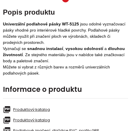
Popis produktu
Univerzální podlahové pásky WT-5125
jsou odolné vyznačovací
pásky vhodné pro interiérové hladké povrchy. Podlahové pásky
můžete využít při značení ploch ve výrobnách, skladech či
prodejních prostorech.
Vyznačují se
snadnou instalací
,
vysokou odolností
a
dlouhou
životností
. Ze stejného materiálu jsou v nabídce také značkovací
body a paletové značení.
Můžete si vybrat z různých barev a rozměrů univerzálních
podlahových pásek.
Informace o produktu
Produktový katalog
Produktový katalog
Podlahové značení, dlaždice PVC, profily GRP