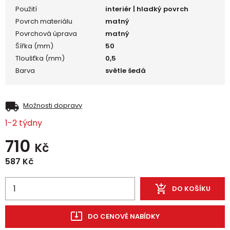
Použití
interiér | hladký povrch
Povrch materiálu
matný
Povrchová úprava
matný
Šířka (mm)
50
Tloušťka (mm)
0,5
Barva
světle šedá
Možnosti dopravy
1-2 týdny
710
Kč
587
Kč
DO KOŠÍKU
DO CENOVÉ NABÍDKY