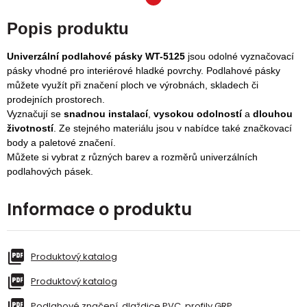
Popis produktu
Univerzální podlahové pásky WT-5125
jsou odolné vyznačovací
pásky vhodné pro interiérové hladké povrchy. Podlahové pásky
můžete využít při značení ploch ve výrobnách, skladech či
prodejních prostorech.
Vyznačují se
snadnou instalací
,
vysokou odolností
a
dlouhou
životností
. Ze stejného materiálu jsou v nabídce také značkovací
body a paletové značení.
Můžete si vybrat z různých barev a rozměrů univerzálních
podlahových pásek.
Informace o produktu
Produktový katalog
Produktový katalog
Podlahové značení, dlaždice PVC, profily GRP