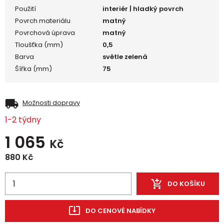
Použití
interiér | hladký povrch
Povrch materiálu
matný
Povrchová úprava
matný
Tloušťka (mm)
0,5
Barva
světle zelená
Šířka (mm)
75
Možnosti dopravy
1-2 týdny
1 065
Kč
880
Kč
DO KOŠÍKU
DO CENOVÉ NABÍDKY