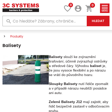
0
0
HLEDAT
Produkty
Balisety
Balisety
slouží ke zvýraznění
šrafování, účinně zvýrazňují ostrůvky
a středové čáry. Výhodou
baliset
je,
že jsou vysoce flexibilní a po nárazu
se vrátí do původního tvaru.
Sloupky Balisety
nutí řidiče zpomalit
a v případě nárazu neublíží posádce
ani autu.
Zelené
Balisety J12
mají zajistit, aby
řidič bezpečně zastavil v odbočovacím
pruhu.