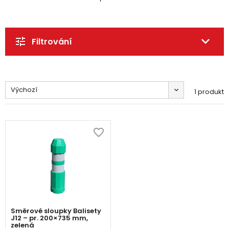
Filtrování
Výchozí
1 produkt
Směrové sloupky Balisety
J12 – pr. 200×735 mm,
zelená