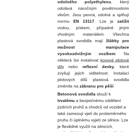
odolného polyethylenu
, který
odolává náročným povětrnostním
vlivům. Jsou pevná, odolná a splňují
normu
EN 13117
. Lze je
zatížit
vodou, pískem, případně jiným
vhodným materiálem. Všechna
plastová svodidla mají
žlábky pro
možnost manipulace
vysokozdvižným vozíkem
. Na
některá
lze instalovat
kovové plotové
díly
nebo
reflexní desky
, které
zvyšují jejich viditelnost. Instalací
plotových dílů plastová svodidla
změníte na
zábranu pro pěší
.
Betonová svodidla
slouží k
trvalému
a bezpečnému oddělení
jízdních pruhů a chodců od vozidel a
také zamezují vjetí do protisměrného
pruhu či úplnému vyjetí ze silnice. Lze
je flexibilně využít na silnicích,