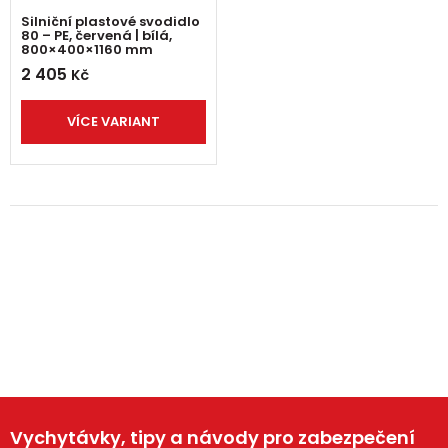
Silniční plastové svodidlo
80 – PE, červená | bílá,
800×400×1160 mm
2 405
Kč
VÍCE VARIANT
Vychytávky, tipy a návody pro zabezpečení