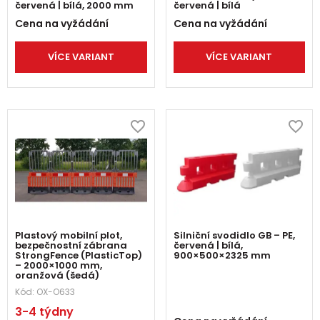
červená | bílá, 2000 mm
červená | bílá
Cena na vyžádání
Cena na vyžádání
VÍCE VARIANT
VÍCE VARIANT
Plastový mobilní plot,
Silniční svodidlo GB – PE,
bezpečnostní zábrana
červená | bílá,
StrongFence (PlasticTop)
900×500×2325 mm
– 2000×1000 mm,
oranžová (šedá)
Kód:
OX-O633
3-4 týdny