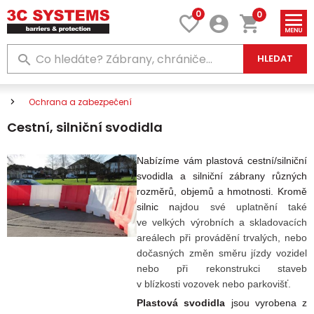
0
0
HLEDAT
Ochrana a zabezpečení
Cestní, silniční svodidla
Nabízíme vám plastová cestní/silniční
svodidla a silniční zábrany
různých
rozměrů, objemů a hmotnosti. Kromě
silnic n
ajdou své uplatnění také
ve velkých výrobních a skladovacích
areálech při provádění trvalých, nebo
dočasných změn směru jízdy vozidel
nebo při rekonstrukci staveb
v blízkosti vozovek nebo parkovišť.
Plastová svodidla
jsou vyrobena z