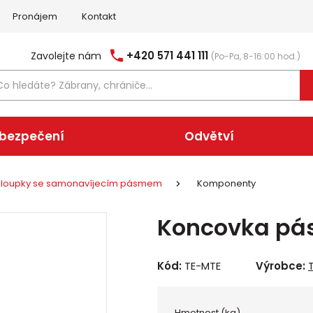
Pronájem
Kontakt
+420 571 441 111
Zavolejte nám
(Po-Pa, 8-16:00 hod.)
abezpečení
Odvětví
Sloupky se samonavíjecím pásmem
Komponenty
Koncovka pá
Kód:
TE-MTE
Výrobce:
Hmotnost (kg)