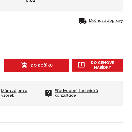
0.02
Možnosti dopravy
DO CENOVÉ
DO KOŠÍKU
NABÍDKY
Mám zájem o
Předvedení, technická
vzorek
konzultace