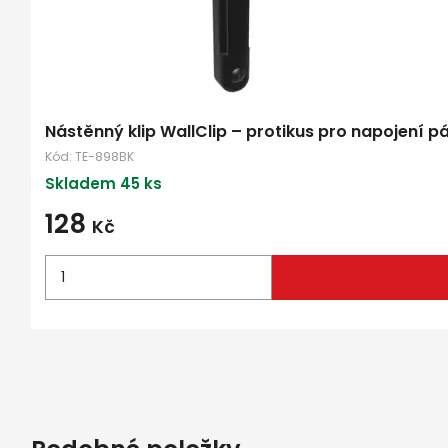
Nástěnný klip WallClip – protikus pro napojení 
Kód:
TE-898BK
Skladem 45 ks
128
Kč