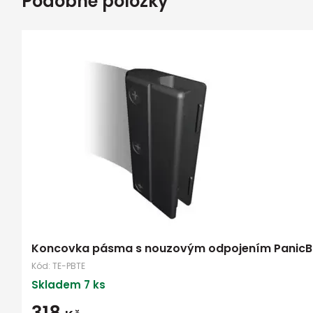
Podobné položky
Koncovka pásma s nouzovým odpojením PanicBr
Kód:
TE-PBTE
Skladem 7 ks