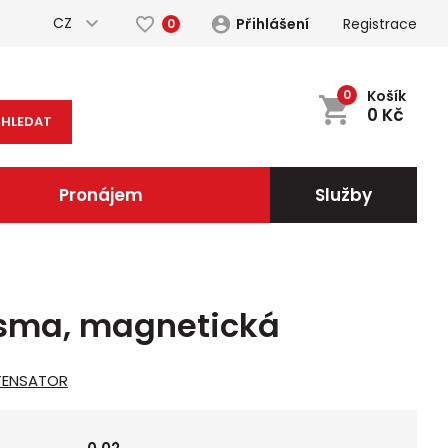
CZ
Přihlášení
Registrace
0
0
Košík
0
Kč
HLEDAT
Pronájem
Služby
sma, magnetická
TENSATOR