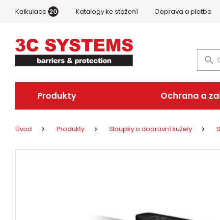
Kalkulace
20
Katalogy ke stažení
Doprava a platba
Produkty
Ochrana a z
Úvod
Produkty
Sloupky a dopravní kužely