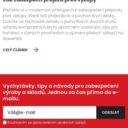
Přečtěte si o moderních přístupech k zabezpečení přejezdu
přes výkopy, které řeší přejezdové a pochozí krycí desky.
Dozvíte se technické detaily o jednotlivých druzích krytů,
výhody kompozitních krytů oproti těm ocelovým, tipy pro
instalaci v různých prostředích a význam překrytí výkopů na
staveništi.
CELÝ ČLÁNEK
Vychytávky, tipy a návody pro zabezpečení
výroby a skladů. Jednou za čas přímo do e-
mailu.
Souhlasím se zpracováním osobních údajů.