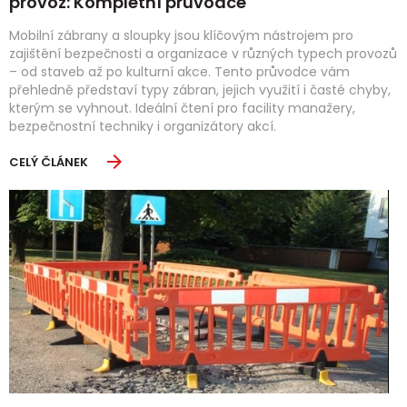
provoz: Kompletní průvodce
Mobilní zábrany a sloupky jsou klíčovým nástrojem pro
zajištění bezpečnosti a organizace v různých typech provozů
– od staveb až po kulturní akce. Tento průvodce vám
přehledně představí typy zábran, jejich využití i časté chyby,
kterým se vyhnout. Ideální čtení pro facility manažery,
bezpečnostní techniky i organizátory akcí.
CELÝ ČLÁNEK