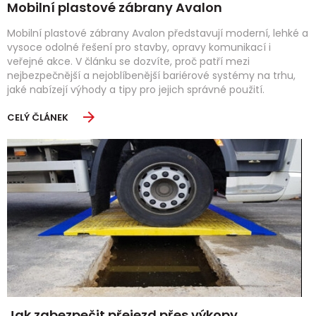
Mobilní plastové zábrany Avalon
Mobilní plastové zábrany Avalon představují moderní, lehké a
vysoce odolné řešení pro stavby, opravy komunikací i
veřejné akce. V článku se dozvíte, proč patří mezi
nejbezpečnější a nejoblíbenější bariérové systémy na trhu,
jaké nabízejí výhody a tipy pro jejich správné použití.
CELÝ ČLÁNEK
Jak zabezpečit přejezd přes výkopy