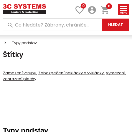
0
0
HLEDAT
Typy podstav
Štítky
Zamezení vstupu
Zabezpečení nakládky a vykládky
Vymezení,
zahrazení plochy
Typy podstav