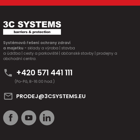
Systémová řešení ochrany zdraví
a majetku -
sklady a výroba | stavba
a údržba | cesty a parkoviště | občanské stavby | prodejny a
obchodní centra.
+420 571 441 111
(Po-Pá, 8-16:00 hod.)
PRODEJ@3CSYSTEMS.EU