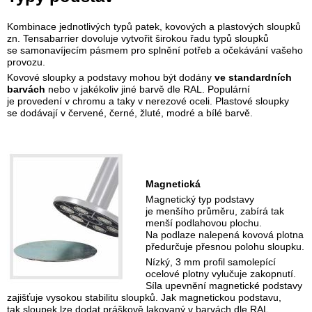
Kombinace jednotlivých typů patek, kovových a plastových sloupků
zn. Tensabarrier dovoluje vytvořit širokou řadu typů sloupků
se samonavíjecím pásmem pro splnění potřeb a očekávání vašeho
provozu.
Kovové sloupky a podstavy mohou být dodány
ve standardních
barvách
nebo v jakékoliv jiné barvě dle RAL. Populární
je provedení v chromu a taky v nerezové oceli. Plastové sloupky
se dodávají v červené, černé, žluté, modré a bílé barvě.
Magnetická
Magnetický typ podstavy
je menšího průměru, zabírá tak
menší podlahovou plochu.
Na podlaze nalepená kovová plotna
předurčuje přesnou polohu sloupku.
Nízký, 3 mm profil samolepící
ocelové plotny vylučuje zakopnutí.
Síla upevnění magnetické podstavy
zajišťuje vysokou stabilitu sloupků. Jak magnetickou podstavu,
tak sloupek lze dodat práškově lakovaný v barvách dle RAL,