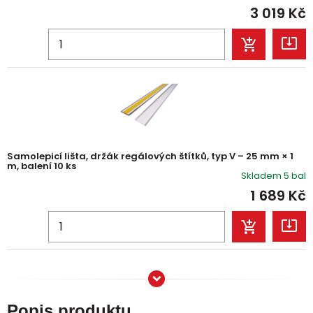
3 019
Kč
Samolepicí lišta, držák regálových štítků, typ V – 25 mm × 1
m, balení 10 ks
Skladem 5 bal
1 689
Kč
Popis produktu