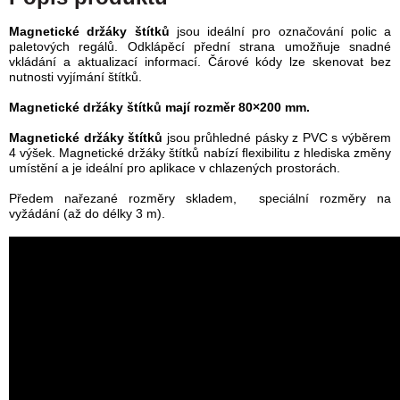
Magnetické držáky štítků
jsou ideální pro označování polic a
paletových regálů. Odklápěcí přední strana umožňuje snadné
vkládání a aktualizací informací. Čárové kódy lze skenovat bez
nutnosti vyjímání štítků.
Magnetické držáky štítků mají rozměr 80×200 mm.
Magnetické držáky štítků
jsou průhledné pásky z PVC s výběrem
4 výšek. Magnetické držáky štítků nabízí ﬂexibilitu z hlediska změny
umístění a je ideální pro aplikace v chlazených prostorách.
Předem nařezané rozměry skladem, speciální rozměry na
vyžádání (až do délky 3 m).