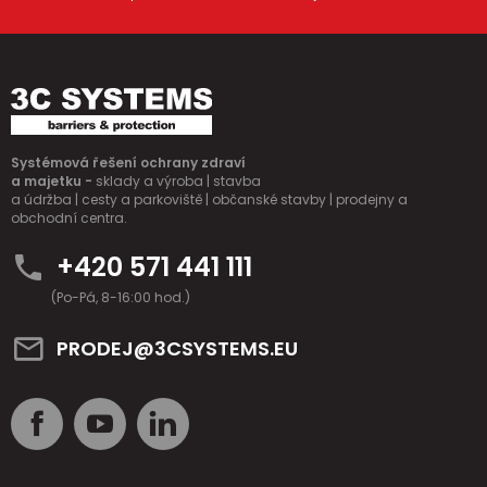
Systémová řešení ochrany zdraví
a majetku -
sklady a výroba | stavba
a údržba | cesty a parkoviště | občanské stavby | prodejny a
obchodní centra.
+420 571 441 111
(Po-Pá, 8-16:00 hod.)
PRODEJ@3CSYSTEMS.EU