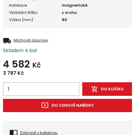
Instalace
magnetické
Vkládání štítku
z vrchu
Výška (mm)
80
Možnosti dopravy
Skladem 4 bal
4 582
Kč
3 787
Kč
DO KOŠÍKU
DO CENOVÉ NABÍDKY
Zobrazit v katalogu