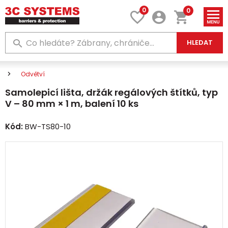
0
0
HLEDAT
Odvětví
Samolepicí lišta, držák regálových štítků, typ
V – 80 mm × 1 m, balení 10 ks
Kód:
BW-TS80-10