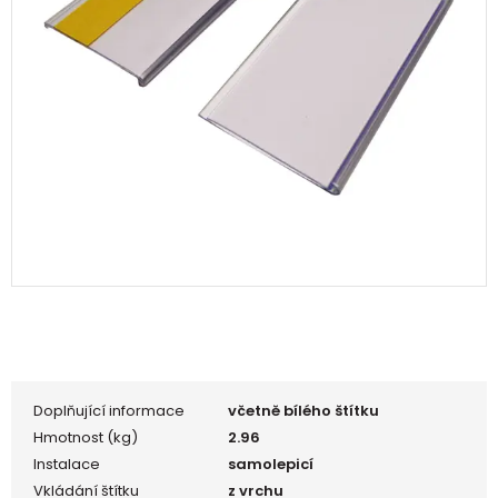
Doplňující informace
včetně bílého štítku
Hmotnost (kg)
2.96
Instalace
samolepicí
Vkládání štítku
z vrchu