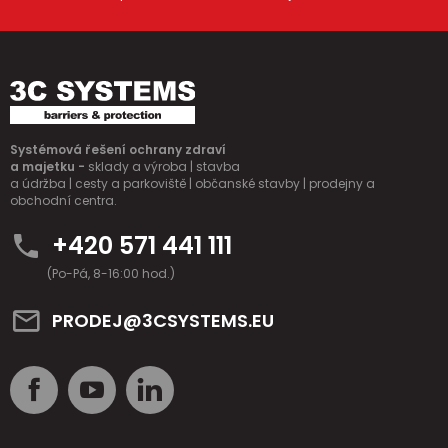
Systémová řešení ochrany zdraví
a majetku -
sklady a výroba | stavba
a údržba | cesty a parkoviště | občanské stavby | prodejny a
obchodní centra.
+420 571 441 111
(Po-Pá, 8-16:00 hod.)
PRODEJ@3CSYSTEMS.EU