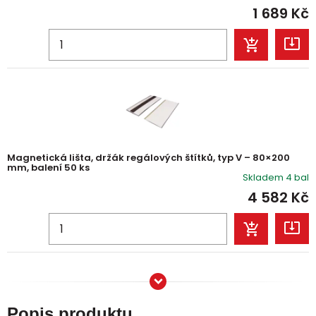
1 689
Kč
Magnetická lišta, držák regálových štítků, typ V – 80×200
mm, balení 50 ks
Skladem 4 bal
4 582
Kč
Popis produktu