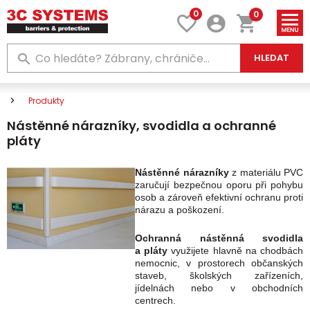
0
0
HLEDAT
Produkty
Nástěnné nárazníky, svodidla a ochranné
pláty
Nástěnné nárazníky
z materiálu PVC
zaručují bezpečnou oporu při pohybu
osob a zároveň efektivní ochranu proti
nárazu a poškození.
Ochranná nástěnná svodidla
a pláty
využijete hlavně na chodbách
nemocnic, v prostorech občanských
staveb, školských zařízeních,
jídelnách nebo v obchodních
centrech.