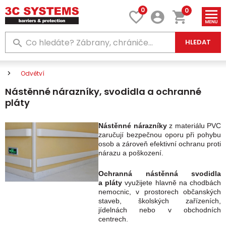
0
0
HLEDAT
Odvětví
Nástěnné nárazníky, svodidla a ochranné
pláty
Nástěnné nárazníky
z materiálu PVC
zaručují bezpečnou oporu při pohybu
osob a zároveň efektivní ochranu proti
nárazu a poškození.
Ochranná nástěnná svodidla
a pláty
využijete hlavně na chodbách
nemocnic, v prostorech občanských
staveb, školských zařízeních,
jídelnách nebo v obchodních
centrech.