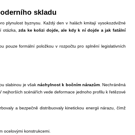
moderního skladu
pro plynulost byznysu. Každý den v halách kmitají vysokozdvižné
tí otázka,
zda ke kolizi dojde, ale kdy k ní dojde a jak fatální
ou pouze formální položkou v rozpočtu pro splnění legislativních
kou slabinou je však
náchylnost k bočním nárazům
. Nechráněná
V nejhorších scénářích vede deformace jednoho profilu k řetězové
rbovaly a bezpečně distribuovaly kinetickou energii nárazu, čímž
ím ocelovými konstrukcemi.