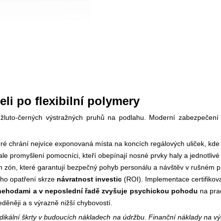
li po flexibilní polymery
i žluto-černých výstražných pruhů na podlahu. Moderní zabezpečen
ré chrání nejvíce exponovaná místa na koncích regálových uliček, kde 
 promyšlení pomocníci, kteří obepínají nosné prvky haly a jednotlivé s
ón, které garantují bezpečný pohyb personálu a návštěv v rušném pro
ho opatření skrze
návratnost investic
(ROI). Implementace certifiko
é nehodami a v neposlední řadě zvyšuje psychickou pohodu
na prac
eděněji a s výrazně nižší chybovostí.
kální škrty v budoucích nákladech na údržbu. Finanční náklady na výmě