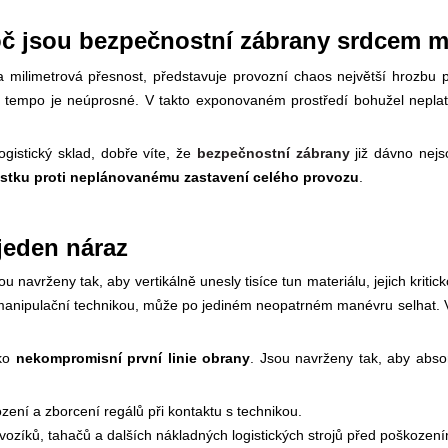
Proč jsou bezpečnostní zábrany srdcem 
a milimetrová přesnost, představuje provozní chaos největší hrozbu 
ní tempo je neúprosné. V takto exponovaném prostředí bohužel nepla
ogistický sklad, dobře víte, že
bezpečnostní zábrany
již dávno nejs
ojistku proti neplánovanému zastavení celého provozu
.
 jeden náraz
 navrženy tak, aby vertikálně unesly tisíce tun materiálu, jejich kritic
ou manipulační technikou, může po jediném neopatrném manévru selhat. 
ko
nekompromisní první linie obrany
. Jsou navrženy tak, aby abso
ení a zborcení regálů při kontaktu s technikou.
zíků, tahačů a dalších nákladných logistických strojů před poškozen