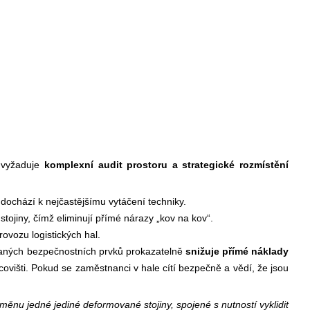
í vyžaduje
komplexní audit prostoru a strategické rozmístění
dochází k nejčastějšímu vytáčení techniky.
tojiny, čímž eliminují přímé nárazy „kov na kov“.
vozu logistických hal.
vaných bezpečnostních prvků prokazatelně
snižuje přímé náklady
ovišti. Pokud se zaměstnanci v hale cítí bezpečně a vědí, že jsou
nu jedné jediné deformované stojiny, spojené s nutností vyklidit