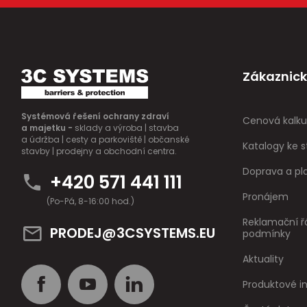
Zákaznick
Systémová řešení ochrany zdraví
Cenová kalku
a majetku -
sklady a výroba | stavba
a údržba | cesty a parkoviště | občanské
Katalogy ke s
stavby | prodejny a obchodní centra.
Doprava a pl
+420 571 441 111
Pronájem
(Po-Pá, 8-16:00 hod.)
Reklamační ř
PRODEJ@3CSYSTEMS.EU
podmínky
Aktuality
Produktové 