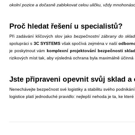
okolní pozice a dočasně zablokovat celou uličku, vždy mnohonás
Proč hledat řešení u specialistů?
Při zadávání klíčových slov jako
bezpečnostní zábrany do skla
spolupráci s
3C SYSTEMS
však spočívá zejména v naší
odborno
je poskytnout vám
komplexní projektování bezpečnosti skla
rizikových míst tak, aby výsledná ochrana byla maximálně účinná 
Jste připraveni opevnit svůj sklad a
Nenechávejte bezpečnost své logistiky a stabilitu svého podnikán
logistice platí jednoduché pravidlo: nejlepší nehoda je ta, ke kte