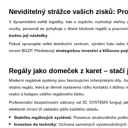
Neviditelný strážce vašich zisků: 
V dynamickém světě logistiky, kde o úspěchu rozhodují vteřiny 
vozíky, personál se pohybuje v těsné blízkosti regálů a pracov
budou její následky
.
Pokud spravujete velké distribuční centrum, výrobní halu nebo l
norem BOZP. Představují
strategickou investici a klíčovou p
Regály jako domeček z karet – stačí
Moderní regálové systémy jsou fascinujícími inženýrskými díly. Jsou
stojina regálu, která je denně vystavena riziku kontaktu s těžk
reakci a kolapsu celého regálového bloku.
Profesionální bezpečnostní zábrany od 3C SYSTEMS fungují ja
efektivně chrání tři základní pilíře každého skladu.
Stabilitu regálových systémů:
Prevence strukturálního poškoz
Investice do techniky:
Ochrana samotných vysokozdvižných vo