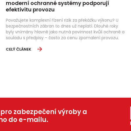
moderní ochranné systémy podporují
efektivitu provozu
Považujete komplexní řízení rizik za překážku výkonu? U
bezpečnostních zábran to dnes už neplatí. Dlouhé roky
byly vnímány hlavně jako nutná povinnost kvůli ochraně a
souladu s předpisy – často za cenu zpomalení provozu.
CELÝ ČLÁNEK
 pro zabezpečení výroby a
mo do e-mailu.