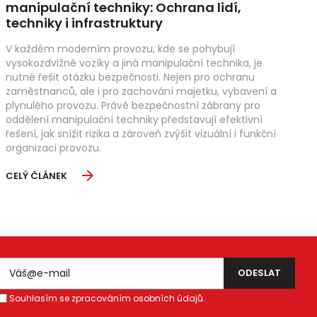
manipulační techniky: Ochrana lidí,
techniky i infrastruktury
V každém moderním provozu, kde se pohybují
vysokozdvižné vozíky a jiná manipulační technika, je
nutné řešit otázku bezpečnosti. Nejen pro ochranu
zaměstnanců, ale i pro zachování majetku, vybavení a
plynulého provozu. Právě bezpečnostní zábrany pro
oddělení manipulační techniky představují efektivní
řešení, jak snížit rizika a zároveň zvýšit vizuální i funkční
organizaci provozu.
CELÝ ČLÁNEK
Souhlasím se zpracováním osobních údajů.