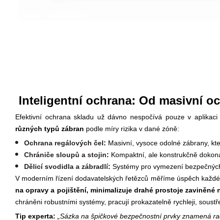
Inteligentní ochrana: Od masivní oce
Efektivní ochrana skladu už dávno nespočívá pouze v aplikac
různých typů zábran
podle míry rizika v dané zóně:
Ochrana regálových čel
:
Masivní, vysoce odolné zábrany, kte
Chrániče sloupů a stojin
:
Kompaktní, ale konstrukčně dokonale
Dělicí svodidla a zábradlí
:
Systémy pro vymezení bezpečných z
V moderním řízení dodavatelských řetězců měříme úspěch každé
na opravy a pojištění, minimalizuje drahé prostoje zaviněn
chráněni robustními systémy, pracují prokazatelně rychleji, soustř
Tip experta:
„Sázka na špičkové bezpečnostní prvky znamená radi