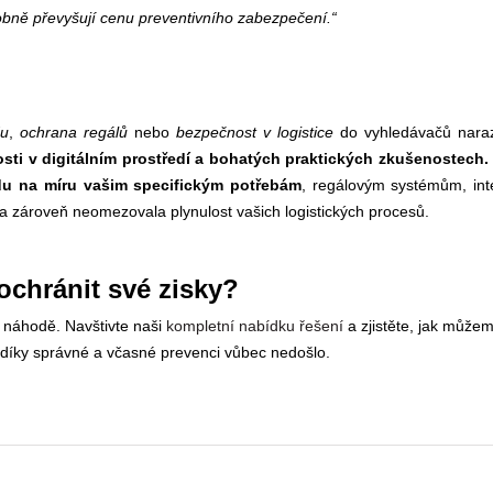
obně převyšují cenu preventivního zabezpečení.“
du
,
ochrana regálů
nebo
bezpečnost v logistice
do vyhledávačů narazí
sti v digitálním prostředí a bohatých praktických zkušenostech
du na míru vašim specifickým
potřebám
, regálovým systémům, int
a zároveň neomezovala plynulost vašich logistických procesů.
 ochránit své zisky?
í náhodě. Navštivte naši
kompletní nabídku řešení
a zjistěte, jak může
ré díky správné a včasné prevenci vůbec nedošlo.