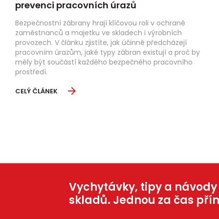
prevenci pracovních úrazů
Bezpečnostní zábrany hrají klíčovou roli v ochraně
zaměstnanců a majetku ve skladech i výrobních
provozech. V článku zjistíte, jak účinně předcházejí
pracovním úrazům, jaké typy zábran existují a proč by
měly být součástí každého bezpečného pracovního
prostředí.
CELÝ ČLÁNEK
Vychytávky, tipy a návody
skladů. Jednou za čas pří