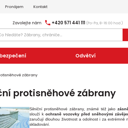
Pronájem
Kontakt
+420 571 441 111
Zavolejte nám
(Po-Pa, 8-16:00 hod.)
abezpečení
Odvětví
protisněhové zábrany
iční protisněhové zábrany
Silniční protisněhové zábrany, známé též jako
zásn
slouží k
ochraně vozovky před sněhovými závěje
zaručují dlouhou životnost a odolnost i za extrémn
skladování.