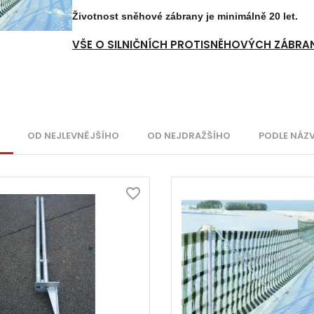
Životnost sněhové zábrany je minimálně 20 let.
VŠE O SILNIČNÍCH PROTISNĚHOVÝCH ZÁBR
OD NEJLEVNĚJŠÍHO
OD NEJDRAŽŠÍHO
PODLE NÁZ