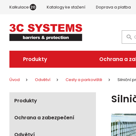
Kalkulace
20
Katalogy ke stažení
Doprava a platba
Produkty
Ochrana a z
Úvod
Odvětví
Cesty a parkoviště
Silniční 
Siln
Produkty
Ochrana a zabezpečení
Odvětví