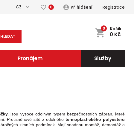
CZ
Přihlášení
Registrace
0
0
Košík
0
Kč
HLEDAT
Pronájem
Služby
ěžky,
jsou vysoce odolným typem bezpečnostních zábran, které
mi
.
Protisněhové sítě z odolného
termoplastického polyesteru
ě náročných zimních podmínek. Mají snadnou montáž, demontáž a