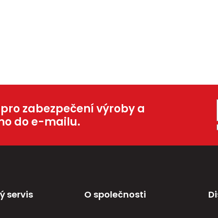
 pro zabezpečení výroby a
mo do e-mailu.
ý servis
O společnosti
Di