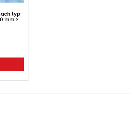
ach typ
300 mm ×