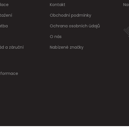
lace
Kontakt
Na
tažení
Obchodní podmínky
atba
Ochrana osobních údajů
O nás
ád a záruční
Nabízené značky
informace