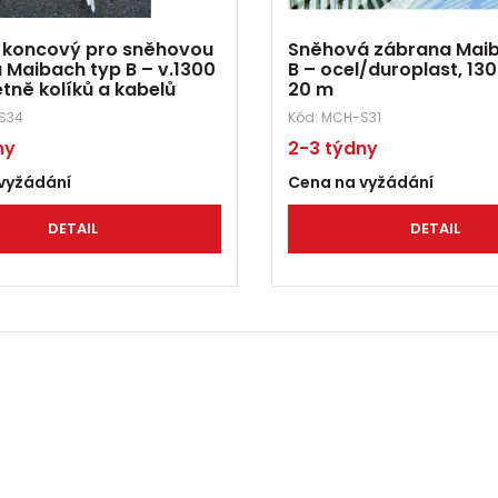
 koncový pro sněhovou
Sněhová zábrana Maib
 Maibach typ B – v.1300
B – ocel/duroplast, 1
tně kolíků a kabelů
20 m
S34
Kód:
MCH-S31
ny
2-3 týdny
vyžádání
Cena na vyžádání
DETAIL
DETAIL