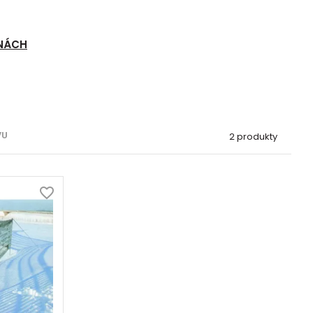
ANÁCH
VU
2 produkty