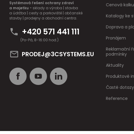
Systémová řešení ochrany zdraví
Cenová kalku
a majetku -
sklady a výroba | stavba
a údržba | cesty a parkoviště | občanské
Katalogy ke s
stavby | prodejny a obchodní centra.
Doprava a pl
+420 571 441 111
Pronájem
(Po-Pá, 8-16:00 hod.)
Reklamační ř
PRODEJ@3CSYSTEMS.EU
podmínky
Aktuality
Produktové 
Časté dotazy
Reference