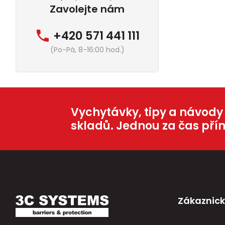
Zavolejte nám
+420 571 441 111
(Po-Pá, 8-16:00 hod.)
Vychytávky, tipy a návody
skladů. Jednou za čas pří
Zákaznick