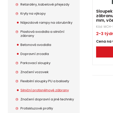
Retardéry, kabelové přejezdy
Sloupek
Kryty na výkopy
zábranu
mm, vče
Nájezdové rampy na obrubníky
Kód:
MCH-
Plastová svodidla a silniční
2-3 týd
zábrany
Cena na 
Betonová svodidla
Dopravní zrcadla
Parkovací sloupky
Značení vozovek
Flexibilní sloupky PU a balisety
Silniční protisněhové zábrany
Značení dopravní a jiné techniky
Protiskluzové profily