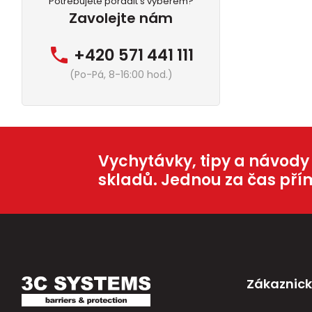
Potřebujete poradit s výběrem?
Zavolejte nám
+420 571 441 111
(Po-Pá, 8-16:00 hod.)
Vychytávky, tipy a návody
skladů. Jednou za čas pří
Zákaznick