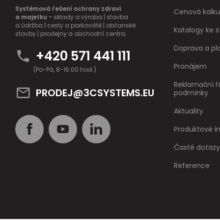
Systémová řešení ochrany zdraví
Cenová kalku
a majetku -
sklady a výroba | stavba
a údržba | cesty a parkoviště | občanské
Katalogy ke s
stavby | prodejny a obchodní centra.
Doprava a pl
+420 571 441 111
Pronájem
(Po-Pá, 8-16:00 hod.)
Reklamační ř
PRODEJ@3CSYSTEMS.EU
podmínky
Aktuality
Produktové 
Časté dotazy
Reference