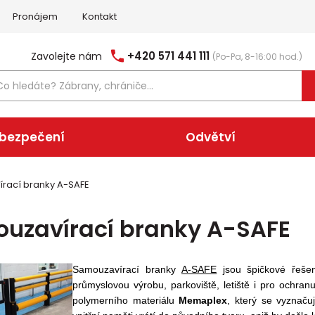
Pronájem
Kontakt
+420 571 441 111
Zavolejte nám
(Po-Pa, 8-16:00 hod.)
abezpečení
Odvětví
rací branky A-SAFE
uzavírací branky A-SAFE
Samouzavírací branky
A-SAFE
jsou špičkové řešen
průmyslovou výrobu, parkoviště, letiště i pro ochranu
polymerního materiálu
Memaplex
, který se vyznaču