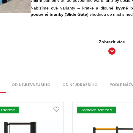
vnitřní paměti vrátí do původního tvaru, aniž by došlo
Nabízíme dvě varianty – krátké a dlouhé
kyvné b
posuvné branky
(
Slide Gate
) vhodnou do míst s ne
Zobrazit více
OD NEJLEVNĚJŠÍHO
OD NEJDRAŽŠÍHO
PODLE NÁZ
 zdarma
Doprava zdarma