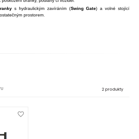
 k poškození branky, podlahy či vozidel.
ranky
s hydraulickým zavíráním (
Swing Gate
) a volné stojící
dostatečným prostorem.
VU
2 produkty