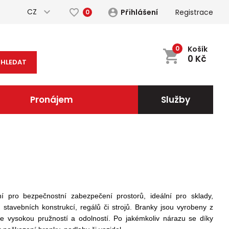
CZ
Přihlášení
Registrace
0
0
Košík
0
Kč
HLEDAT
Pronájem
Služby
í pro bezpečnostní zabezpečení prostorů, ideální pro sklady,
 stavebních konstrukcí, regálů či strojů. B
ranky jsou vyrobeny z
je vysokou pružností a odolností. Po jakémkoliv nárazu se díky