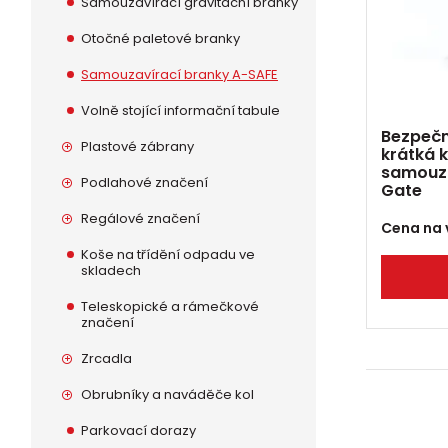
Samouzavírací gravitační branky
Otočné paletové branky
Samouzavírací branky A-SAFE
Volně stojící informační tabule
Bezpečn
Plastové zábrany
krátká 
samouza
Podlahové značení
Gate
Regálové značení
Cena na 
Koše na třídění odpadu ve
skladech
Teleskopické a rámečkové
značení
Zrcadla
Obrubníky a naváděče kol
Parkovací dorazy