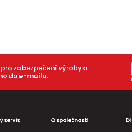
 pro zabezpečení výroby a
mo do e-mailu.
ý servis
O společnosti
Di