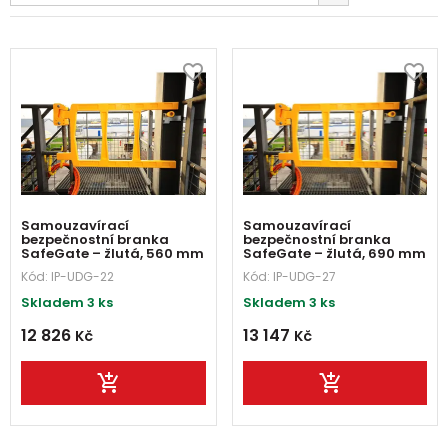
Samouzavírací
Samouzavírací
bezpečnostní branka
bezpečnostní branka
SafeGate – žlutá, 560 mm
SafeGate – žlutá, 690 mm
Kód:
IP-UDG-22
Kód:
IP-UDG-27
Skladem 3 ks
Skladem 3 ks
12 826
13 147
Kč
Kč