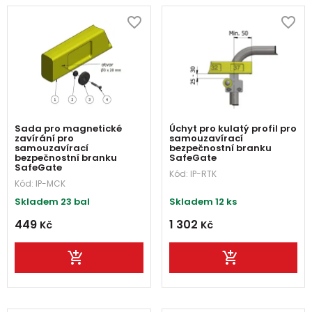
Sada pro magnetické
Úchyt pro kulatý profil pro
zavírání pro
samouzavírací
samouzavírací
bezpečnostní branku
bezpečnostní branku
SafeGate
SafeGate
Kód:
IP-RTK
Kód:
IP-MCK
Skladem 23 bal
Skladem 12 ks
449
1 302
Kč
Kč