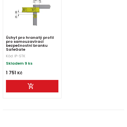
Úchyt pro hranatý profil
pro samouzavírací
bezpečnostní branku
SafeGate
Kód:
IP-STK
Skladem 9 ks
1 751
Kč