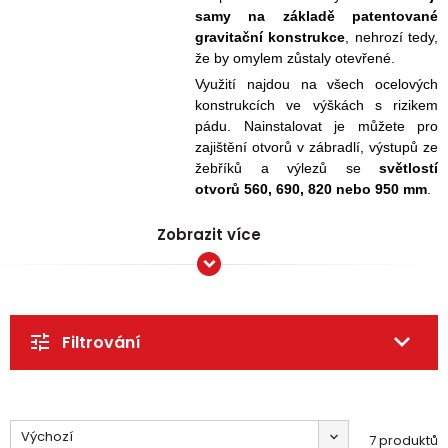
samy na základě
patentované
gravitační konstrukce
, nehrozí tedy,
že by omylem zůstaly otevřené
.
Využití najdou na všech ocelových
konstrukcích ve výškách s rizikem
pádu. Nainstalovat je můžete pro
zajištění otvorů v zábradlí,
výstupů ze
žebříků a výlezů se
světlostí
otvorů 560, 690, 820 nebo 950 mm
.
Zobrazit více
Filtrování
Výchozí
7 produktů