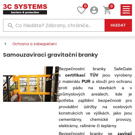
0
0
HLEDAT
Ochrana a zabezpečení
Samouzavírací gravitační branky
Bezpečnostní branky
SafeGate
s
certifikací TÜV
jsou vyrobeny
z materiálu
PUR
a slouží pro ochranu
proti pádu na stavbách a v
průmyslových areálech, kde je
potřeba zajištění bezpečnosti pro
provádění údržby na ocelových
konstrukcích ve výškách, jako jsou
cementárny, chemické provozy,
elektrárny, rafinérie či teplárny.
Bezpečnostní branky se
zavírají