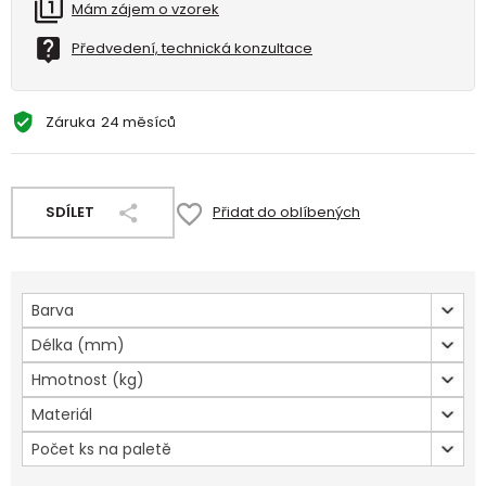
Mám zájem o vzorek
Předvedení, technická konzultace
Záruka
24 měsíců
SDÍLET
Přidat do oblíbených
Barva
Délka (mm)
Hmotnost (kg)
Materiál
Počet ks na paletě