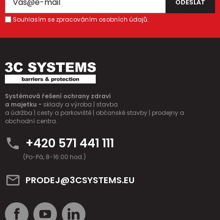
Souhlasím se zpracováním osobních údajů.
Systémová řešení ochrany zdraví
a majetku -
sklady a výroba | stavba
a údržba | cesty a parkoviště | občanské stavby | prodejny a
obchodní centra.
+420 571 441 111
(Po-Pá, 8-16:00 hod.)
PRODEJ@3CSYSTEMS.EU