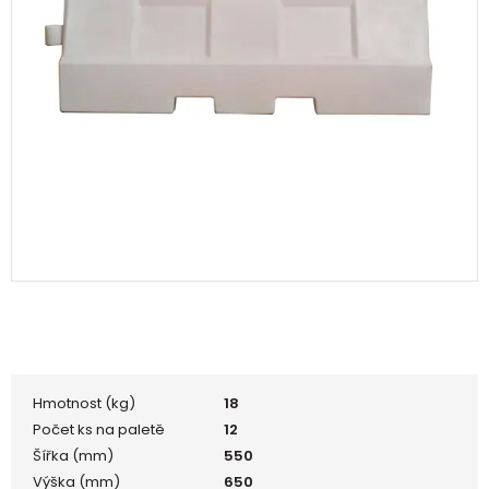
Hmotnost (kg)
18
Počet ks na paletě
12
Šířka (mm)
550
Výška (mm)
650