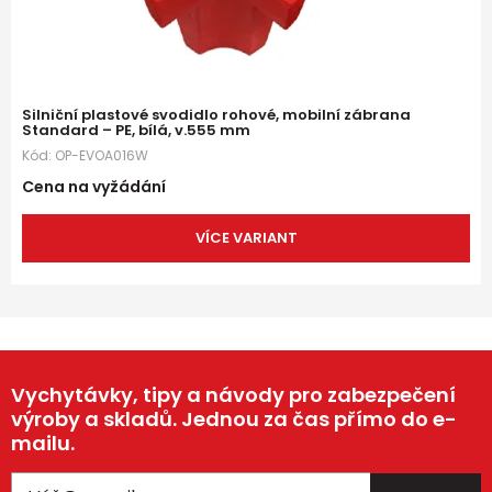
Silniční plastové svodidlo rohové, mobilní zábrana
Standard – PE, bílá, v.555 mm
Kód:
OP-EVOA016W
Cena na vyžádání
VÍCE VARIANT
Vychytávky, tipy a návody pro zabezpečení
výroby a skladů. Jednou za čas přímo do e-
mailu.