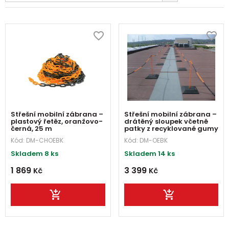
Střešní mobilní zábrana –
Střešní mobilní zábrana –
plastový řetěz, oranžovo-
drátěný sloupek včetně
černá, 25 m
patky z recyklované gumy
Kód:
DM-CHOEBK
Kód:
DM-OEBK
Skladem 8 ks
Skladem 14 ks
1 869
3 399
Kč
Kč