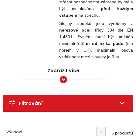
střešní bezpečnostní zábrana
by měla
být instalována
před každým
vstupem
na střechu.
Stojiny sloupků jsou vyrobeny z
nerezové oceli
třídy 304 dle EN
1.4301. Systém musí být umístěn
minimálně
2 m od rizika pádu
(dle
norem v UK), maximální osová
vzdálenost mezi sloupky je 3 m.
Zobrazit více
Filtrování
Výchozí
5 produktů