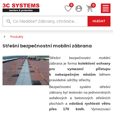
0
0
HLEDAT
Produkty
Střešní bezpečnostní mobilní zábrana
Střešní bezpečnostní mobilní
zábrana
je forma
kolektivní ochrany
pro vymezení přístupu
k nebezpečným místů
m
během
pravidelné údržby střechy.
Bezpečnostní systém střešní
zábrany
byl testován na jednovrstvých
asfaltových a betonových střešních
plochách a
odolává rychlosti větru
přes 170 km/h.
Vymezovací