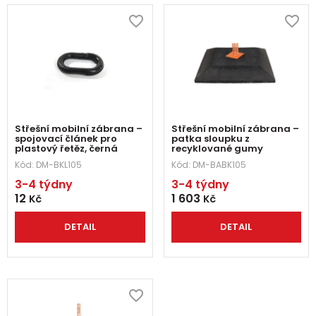
Střešní mobilní zábrana –
Střešní mobilní zábrana –
spojovací článek pro
patka sloupku z
plastový řetěz, černá
recyklované gumy
Kód:
DM-BKL105
Kód:
DM-BABK105
3-4 týdny
3-4 týdny
12
1 603
Kč
Kč
DETAIL
DETAIL