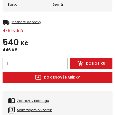
Barva
černá
Možnosti dopravy
4-5 týdnů
540
Kč
446
Kč
DO KOŠÍKU
DO CENOVÉ NABÍDKY
Zobrazit v katalogu
Mám zájem o vzorek