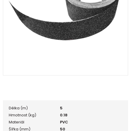
Délka (m)
5
Hmotnost (kg)
0.18
Materiál
PVC
Šířka (mm)
50