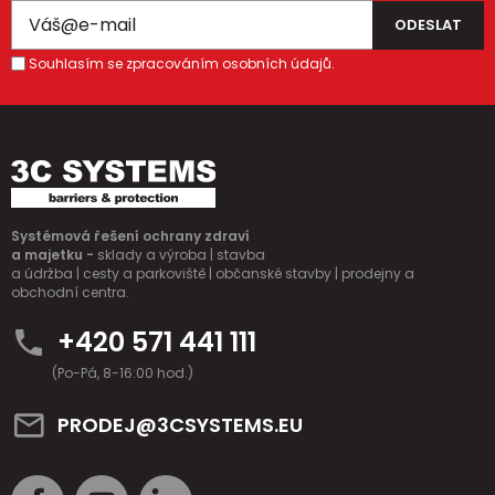
Souhlasím se zpracováním osobních údajů.
Systémová řešení ochrany zdraví
a majetku -
sklady a výroba | stavba
a údržba | cesty a parkoviště | občanské stavby | prodejny a
obchodní centra.
+420 571 441 111
(Po-Pá, 8-16:00 hod.)
PRODEJ@3CSYSTEMS.EU