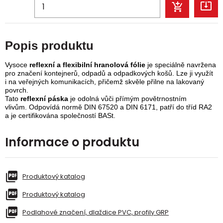
Popis produktu
Vysoce
reflexní a flexibilní hranolová fólie
je speciálně navržena
pro značení kontejnerů, odpadů a odpadkových košů.
Lze ji využít
i na veřejných komunikacích, přičemž
skvěle přilne na lakovaný
povrch.
Tato
reflexní páska
je odolná vůči přímým povětrnostním
vlivům.
Odpovídá normě DIN 67520 a DIN 6171, patří do tříd RA2
a je certifikována společností BASt.
Informace o produktu
Produktový katalog
Produktový katalog
Podlahové značení, dlaždice PVC, profily GRP