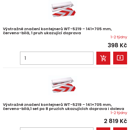
Výstražné značení kontejnerů WT-5219 – 141×705 mm,
červeno-bílá, 1 pruh ukazující doprava
1-2 týdny
398
Kč
Výstražné značení kontejnerů WT-5219 – 141×705 mm,
červeno-bílá,1 set po 8 pruzích ukazujících doprava i doleva
1-2 týdny
2 819
Kč