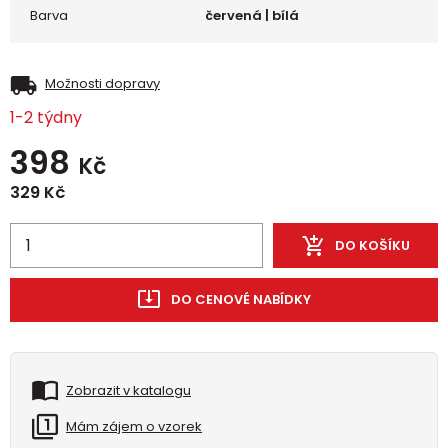
Barva
červená | bílá
Možnosti dopravy
1-2 týdny
398
Kč
329
Kč
DO KOŠÍKU
DO CENOVÉ NABÍDKY
Zobrazit v katalogu
Mám zájem o vzorek