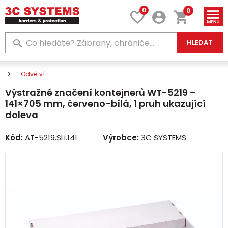
0
0
HLEDAT
Odvětví
Výstražné značení kontejnerů WT-5219 –
141×705 mm, červeno-bílá, 1 pruh ukazující
doleva
Kód:
AT-5219.SLi.141
Výrobce:
3C SYSTEMS