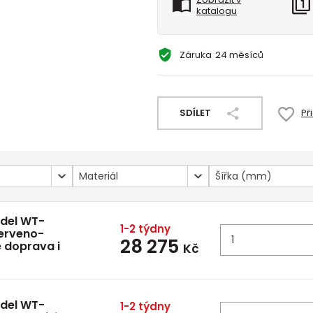
katalogu
Záruka
24 měsíců
SDÍLET
Př
Materiál
Šířka (mm)
idel WT-
1-2 týdny
červeno-
28 275
e doprava i
Kč
idel WT-
1-2 týdny