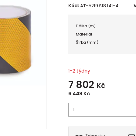
Kód:
AT-5219.S18.141-4
Délka (m)
Materiál
Šířka (mm)
1-2 týdny
7 802
Kč
6 448
Kč
Zobrazit v