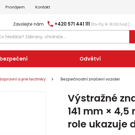
Pronájem
Kontakt
+420 571 441 111
Zavolejte nám
(Po-Pa, 8-16:00 hod.)
abezpečení
Odvětví
opravní a jiné techniky
Bezpečnostní značení vozidel
Výstražné zn
141 mm × 4,5 
role ukazuje 