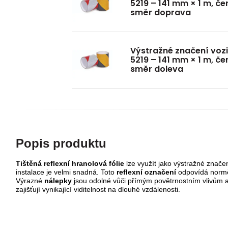
5219 – 141 mm × 1 m, če
směr doprava
Výstražné značení voz
5219 – 141 mm × 1 m, če
směr doleva
Popis produktu
Tištěná reflexní hranolová fólie
lze využít jako výstražné značen
instalace je velmi snadná. Toto
reflexní označení
odpovídá normě
Výrazné
nálepky
jsou odolné vůči přímým povětrnostním vlivům a
z
ajišťují vynikající viditelnost na dlouhé vzdálenosti.