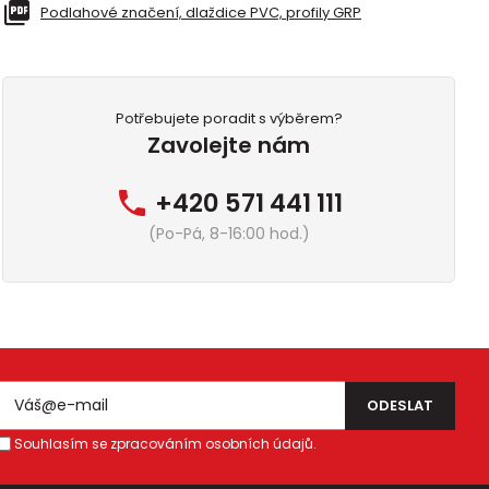
Podlahové značení, dlaždice PVC, profily GRP
Potřebujete poradit s výběrem?
Zavolejte nám
+420 571 441 111
(Po-Pá, 8-16:00 hod.)
Souhlasím se zpracováním osobních údajů.