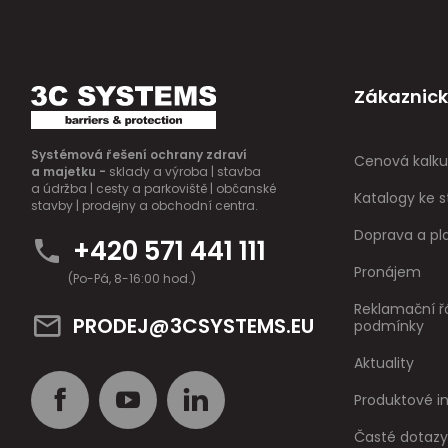
Zákaznick
Systémová řešení ochrany zdraví
Cenová kalku
a majetku -
sklady a výroba | stavba
a údržba | cesty a parkoviště | občanské
Katalogy ke s
stavby | prodejny a obchodní centra.
Doprava a pl
+420 571 441 111
Pronájem
(Po-Pá, 8-16:00 hod.)
Reklamační ř
PRODEJ@3CSYSTEMS.EU
podmínky
Aktuality
Produktové 
Časté dotazy