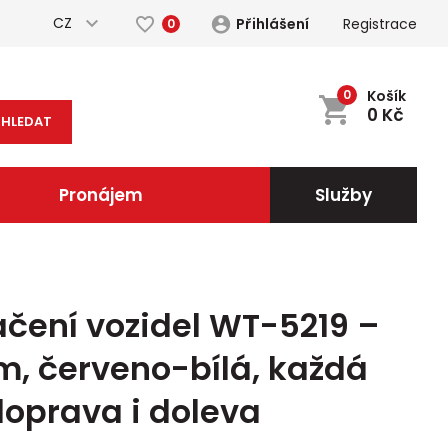
CZ
Přihlášení
Registrace
0
0
Košík
0
Kč
HLEDAT
Pronájem
Služby
ačení vozidel WT-5219 –
m, červeno-bílá, každá
doprava i doleva