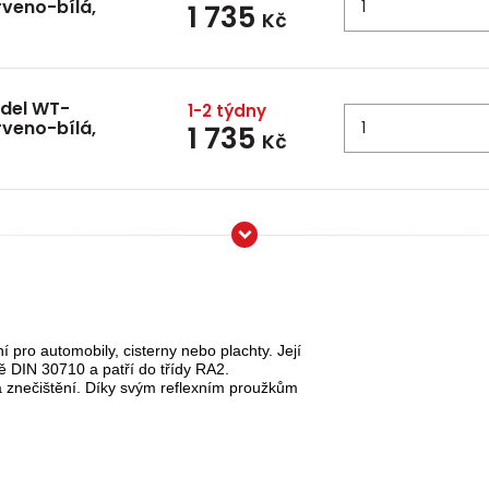
rveno-bílá,
1 735
Kč
idel WT-
1-2 týdny
rveno-bílá,
1 735
Kč
í pro automobily, cisterny nebo plachty. Její
 DIN 30710 a patří do třídy RA2.
 znečištění. Díky svým reflexním proužkům