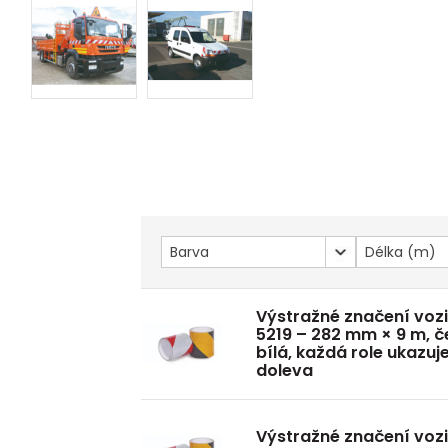
Barva
Délka (m)
Výstražné značení voz
5219 – 282 mm × 9 m, 
bílá, každá role ukazuj
doleva
Výstražné značení voz