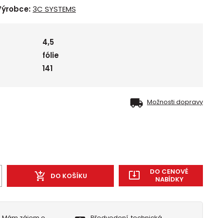
Výrobce:
3C SYSTEMS
4,5
fólie
141
Možnosti dopravy
DO CENOVÉ
DO KOŠÍKU
NABÍDKY
Mám zájem o
Předvedení, technická