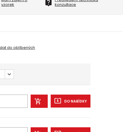
vzorek
konzultace
idat do oblíbených
DO NABÍDKY