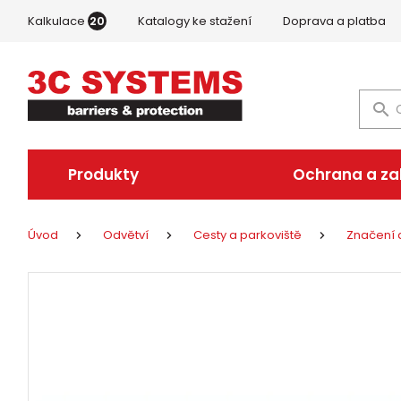
Kalkulace
20
Katalogy ke stažení
Doprava a platba
Produkty
Ochrana a z
Úvod
Odvětví
Cesty a parkoviště
Značení d