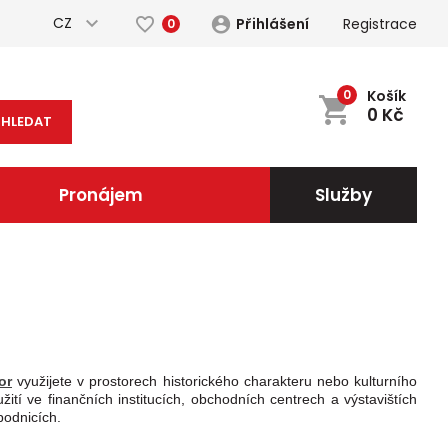
CZ
Přihlášení
Registrace
0
0
Košík
0
Kč
HLEDAT
Pronájem
Služby
or
využijete v prostorech historického charakteru nebo kulturního
žití ve finančních institucích, obchodních centrech a výstavištích
podnicích.