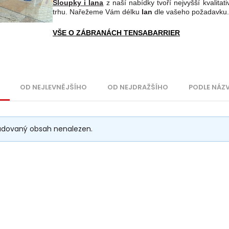
Sloupky i lana
z naší nabídky tvoří nejvyšší kvalita
trhu. Nařežeme Vám délku
lan
dle vašeho požadavku.
VŠE O ZÁBRANÁCH TENSABARRIER
OD NEJLEVNĚJŠÍHO
OD NEJDRAŽŠÍHO
PODLE NÁZ
adovaný obsah nenalezen.