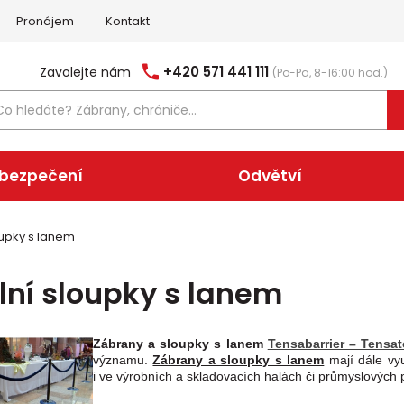
Pronájem
Kontakt
+420 571 441 111
Zavolejte nám
(Po-Pa, 8-16:00 hod.)
abezpečení
Odvětví
oupky s lanem
lní sloupky s lanem
Zábrany a sloupky s lanem
Tensabarrier – Tensat
významu.
Zábrany a sloupky s lanem
mají dále vyu
i ve výrobních a skladovacích halách či průmyslových 