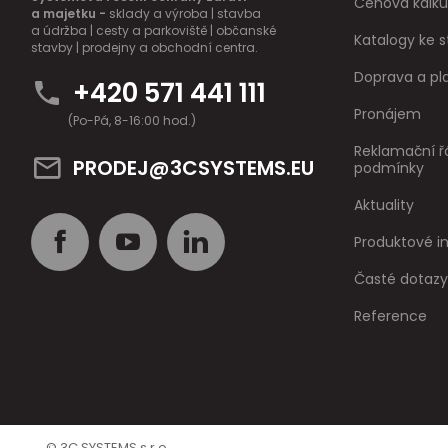
Cenová kalku
a majetku -
sklady a výroba | stavba
a údržba | cesty a parkoviště | občanské
Katalogy ke s
stavby | prodejny a obchodní centra.
Doprava a pl
+420 571 441 111
Pronájem
(Po-Pá, 8-16:00 hod.)
Reklamační ř
PRODEJ@3CSYSTEMS.EU
podmínky
Aktuality
Produktové 
Časté dotazy
Reference
© 3C SYSTEMS s.r.o.