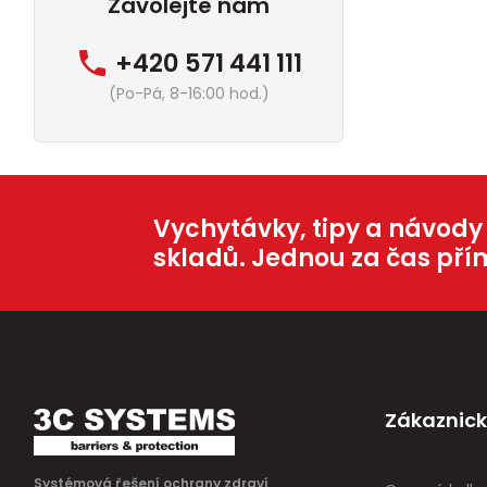
Zavolejte nám
+420 571 441 111
(Po-Pá, 8-16:00 hod.)
Vychytávky, tipy a návody
skladů. Jednou za čas pří
Zákaznick
Systémová řešení ochrany zdraví