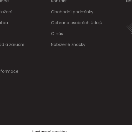
lace
Kontakt
Na
tažení
Obchodní podmínky
atba
Ochrana osobních údajů
O nás
ád a záruční
Nabízené značky
informace
Nastavení cookies