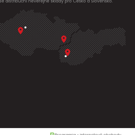
še distribuční neveřejné sklady pro Česko a Slovensko.
Programia - internetové obchody