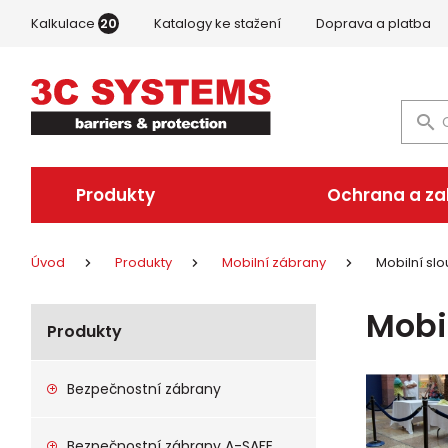
Kalkulace
20
Katalogy ke stažení
Doprava a platba
Produkty
Ochrana a z
Úvod
Produkty
Mobilní zábrany
Mobilní sl
Mobi
Produkty
Bezpečnostní zábrany
Bezpečnostní zábrany A-SAFE