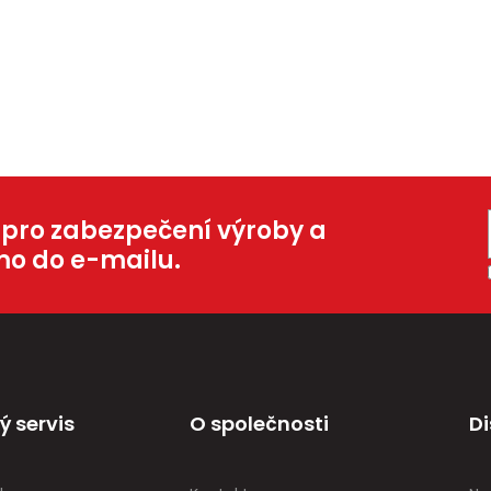
 pro zabezpečení výroby a
mo do e-mailu.
ý servis
O společnosti
Di