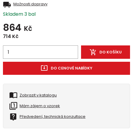
Možnosti dopravy
Skladem 3 bal
864
Kč
714
Kč
DO KOŠÍKU
DO CENOVÉ NABÍDKY
Zobrazit v katalogu
Mám zájem o vzorek
Předvedení, technická konzultace