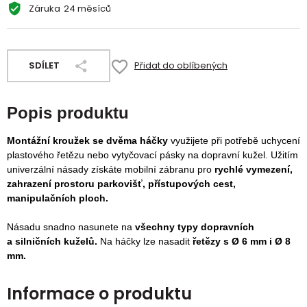
Záruka
24 měsíců
SDÍLET
Přidat do oblíbených
Popis produktu
Montážní kroužek se dvěma háčky
využijete při potřebě uchycení
plastového řetězu nebo vytyčovací pásky na dopravní kužel.
Užitím
univerzální násady získáte mobilní zábranu pro
rychlé vymezení,
zahrazení prostoru parkovišť, přístupových cest,
manipulačních ploch.
Násadu snadno nasunete na
všechny typy dopravních
a silničních kuželů.
Na háčky lze nasadit
řetězy s Ø 6 mm i Ø 8
mm.
Informace o produktu