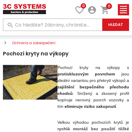
0
0
HLEDAT
Ochrana a zabezpečení
Pochozí kryty na výkopy
Pochozí kryty na výkopy s
protiskluzovým povrchem
jsou
ideální variantou pro překrytí výkopů a
zajištění bezpečného přechodu
chodců
. Snížený a zkosený profil
kopíruje nerovný povrch vozovky a
tím
eliminuje riziko zakopnutí
.
Velkou výhodou pochozích krytů je
rychlá montáž bez použití těžké