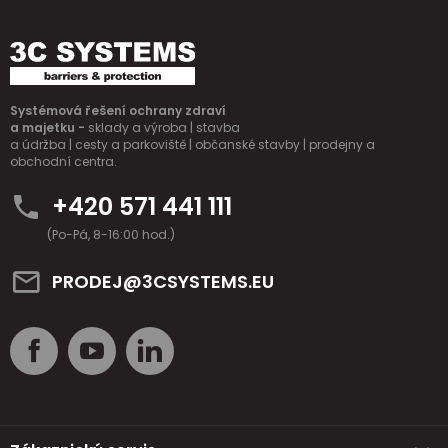
Systémová řešení ochrany zdraví
a majetku -
sklady a výroba | stavba
a údržba | cesty a parkoviště | občanské stavby | prodejny a
obchodní centra.
+420 571 441 111
(Po-Pá, 8-16:00 hod.)
PRODEJ@3CSYSTEMS.EU