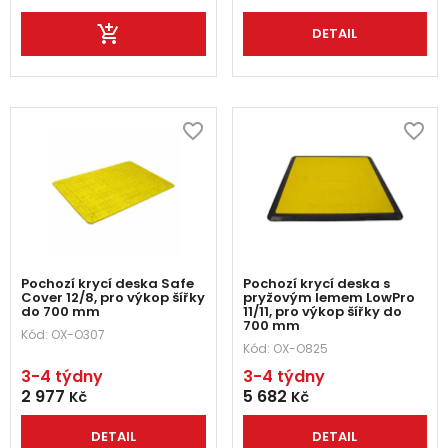
DETAIL
Pochozí krycí deska Safe
Pochozí krycí deska s
Cover 12/8, pro výkop šířky
pryžovým lemem LowPro
do 700 mm
11/11, pro výkop šířky do
700 mm
Kód:
OX-O307
Kód:
OX-O825
3-4 týdny
3-4 týdny
2 977
5 682
Kč
Kč
DETAIL
DETAIL