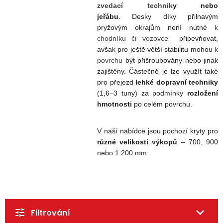
zvedací technik
y nebo
jeřábu
.
Desky díky přilnavým
pryžovým okrajům není nutné
k
chodníku či vozovce
připevňovat,
avšak pro ještě větší stabilitu mohou
k
povrchu
být přišroubovány nebo jinak
zajištěny. Částečně je lze využít také
pro přejezd
lehké dopravní techniky
(1,6–3 tuny) za podmínky
rozložení
hmotnosti
po celém povrchu.
V naší nabídce jsou pochozí kryty pro
různé velikosti výkopů
– 700, 900
nebo 1 200 mm.
Filtrování