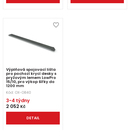
Výplňová spojovací lišta
pro pochozí krycí desky s
pryžovým lemem LowPro
15/10, pro výkop šířky do
1200 mm
Kód:
OX-O840
3-4 týdny
2 052
Kč
DETAIL