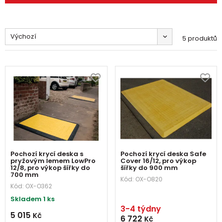
Výchozí
5 produktů
Pochozí krycí deska s
Pochozí krycí deska Safe
pryžovým lemem LowPro
Cover 16/12, pro výkop
12/8, pro výkop šířky do
šířky do 900 mm
700 mm
Kód:
OX-O820
Kód:
OX-O362
Skladem 1 ks
3-4 týdny
5 015
Kč
6 722
Kč