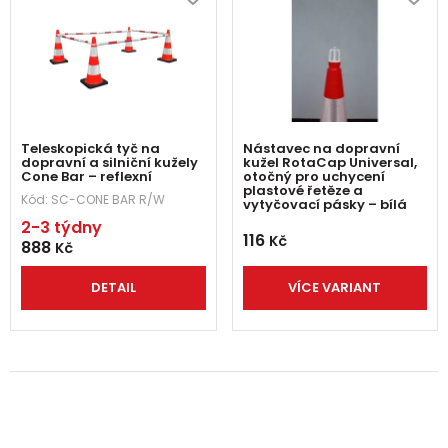
Teleskopická tyč na
Nástavec na dopravní
dopravní a silniční kužely
kužel RotaCap Universal,
Cone Bar – reflexní
otočný pro uchycení
plastové řetěze a
Kód:
SC-CONE BAR R/W
vytyčovací pásky – bílá
2-3 týdny
116
Kč
888
Kč
DETAIL
VÍCE VARIANT