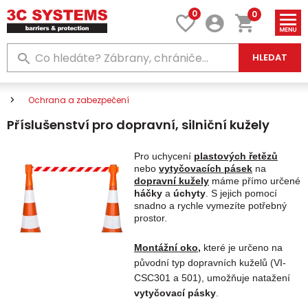
0
0
HLEDAT
Ochrana a zabezpečení
Příslušenství pro dopravní, silniční kužely
Pro uchycení
plastových řetězů
nebo
vytyčovacích pásek
na
dopravní kužely
máme přímo určené
háčky
a
úchyty
. S jejich pomocí
snadno a rychle vymezíte potřebný
prostor.
Montážní oko
,
které je určeno na
původní typ dopravních kuželů (VI-
CSC301 a 501), umožňuje natažení
vytyčovací pásky
.