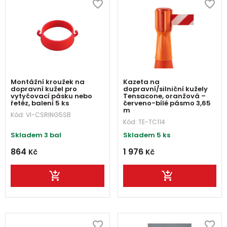
Montážní kroužek na
Kazeta na
dopravní kužel pro
dopravní/silniční kužely
vytyčovací pásku nebo
Tensacone, oranžová –
řetěz, balení 5 ks
červeno-bílé pásmo 3,65
m
Kód:
VI-CSRING5SB
Kód:
TE-TC114
Skladem 3 bal
Skladem 5 ks
864
1 976
Kč
Kč