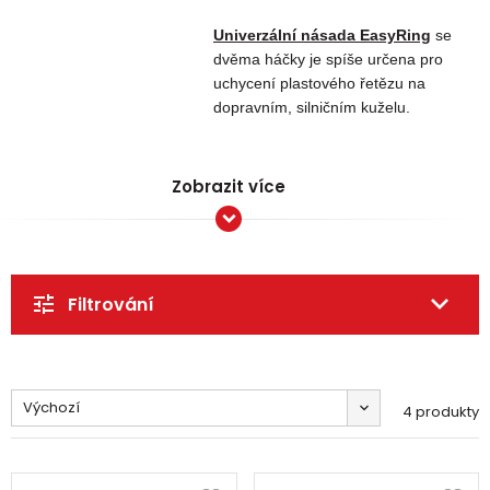
Univerzální násada EasyRing
se
dvěma háčky je spíše určena pro
uchycení plastového řetězu na
dopravním, silničním kuželu.
Zobrazit více
Filtrování
Výchozí
4 produkty