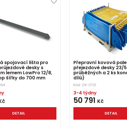
á spojovací lišta pro
Přepravní kovová pale
 průjezdové desky s
přejezdové desky 23/5 
m lemem LowPro 12/8,
průběžných a 2 ks ko
op šířky do 700 mm
dílů)
364
Kód:
OX-O731
ny
3-4 týdny
50 791
Kč
Kč
DETAIL
DETAIL