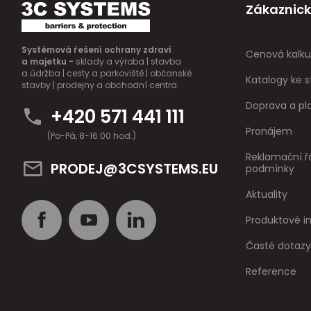
Zákaznick
Systémová řešení ochrany zdraví
Cenová kalku
a majetku -
sklady a výroba | stavba
a údržba | cesty a parkoviště | občanské
Katalogy ke s
stavby | prodejny a obchodní centra.
Doprava a pl
+420 571 441 111
Pronájem
(Po-Pá, 8-16:00 hod.)
Reklamační ř
PRODEJ@3CSYSTEMS.EU
podmínky
Aktuality
Produktové 
Časté dotazy
Reference