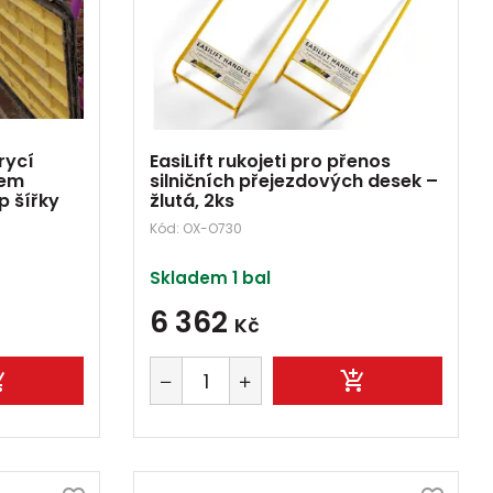
rycí
EasiLift rukojeti pro přenos
mem
silničních přejezdových desek –
p šířky
žlutá, 2ks
Kód:
OX-O730
Skladem 1 bal
6 362
Kč