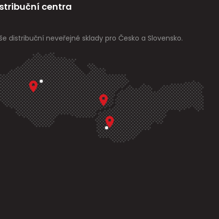
stribuční centra
še distribuční neveřejné sklady pro Česko a Slovensko.