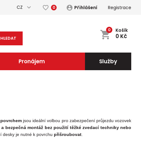
CZ
Přihlášení
Registrace
0
0
Košík
0
Kč
HLEDAT
Pronájem
Služby
 povrchem
jsou ideální volbou pro zabezpečení průjezdu vozovek
á a bezpečná montáž bez použití těžké zvedací techniky nebo
ční desky je nutné k povrchu
přišroubovat
.