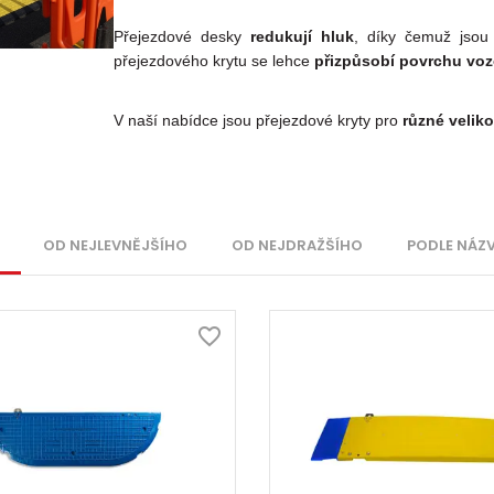
Přejezdové desky
redukují hluk
, díky čemuž jso
přejezdového krytu se lehce
přizpůsobí povrchu vo
V naší nabídce jsou přejezdové kryty pro
různé velik
OD NEJLEVNĚJŠÍHO
OD NEJDRAŽŠÍHO
PODLE NÁZ