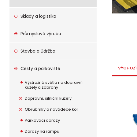
Sklady a logistika
Průmyslová výroba
Stavba a údržba
VÝCHOZÍ
Cesty a parkoviště
Výstražná světla na dopravní
kužely a zábrany
Dopravní, silniční kužely
Obrubníky a naváděče kol
Parkovací dorazy
Dorazy na rampu