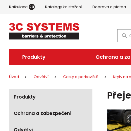
Kalkulace
20
Katalogy ke stažení
Doprava a platba
Produkty
Ochrana a z
Úvod
Odvětví
Cesty a parkoviště
Kryty na 
Přej
Produkty
Ochrana a zabezpečení
Odvětví