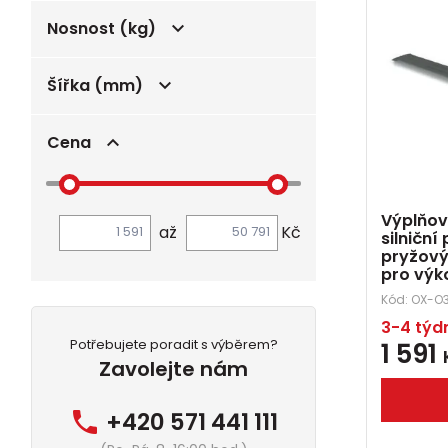
Nosnost (kg)
Šířka (mm)
Cena
Výplňov
až
Kč
silniční
pryžový
pro výk
Kód:
OX-O
3-4 týd
Potřebujete poradit s výběrem?
1 591
Zavolejte nám
+420 571 441 111