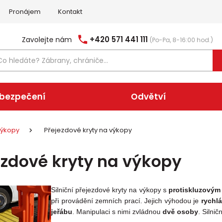
Pronájem
Kontakt
+420 571 441 111
Zavolejte nám
(Po-Pa, 8-16:00 hod.)
abezpečení
Odvětví
výkopy
Přejezdové kryty na výkopy
ezdové kryty na výkopy
Silniční přejezdové kryty na výkopy s
protiskluzovým
při provádění zemních prací. Jejich výhodou je
rychl
jeřábu
. Manipulaci s nimi zvládnou
dvě osoby
. Silni