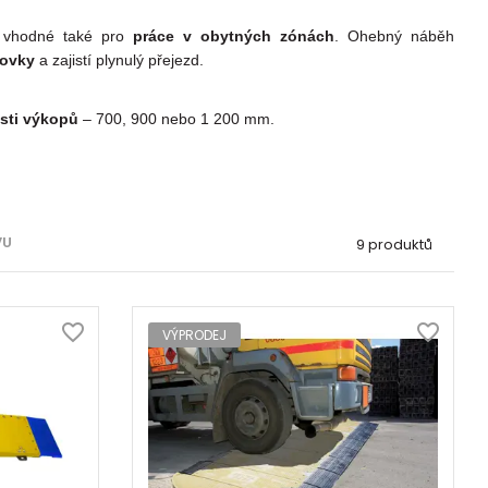
u vhodné také pro
práce v obytných zónách
. Ohebný náběh
zovky
a zajistí plynulý přejezd.
osti výkopů
– 700, 900 nebo 1 200 mm.
VU
9 produktů
VÝPRODEJ