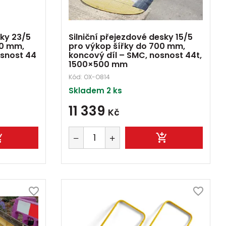
sky 23/5
Silniční přejezdové desky 15/5
00 mm,
pro výkop šířky do 700 mm,
osnost 44
koncový díl – SMC, nosnost 44t,
1500×500 mm
Kód:
OX-O814
Skladem 2 ks
11 339
Kč