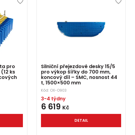
ta pro
Silniční přejezdové desky 15/5
(12 ks
pro výkop šířky do 700 mm,
ncových
koncový díl – SMC, nosnost 44
t, 1500×500 mm
Kód:
OX-O903
3-4 týdny
6 619
Kč
DETAIL