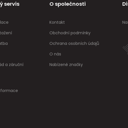
ý servis
O společnosti
Di
lace
Kontakt
Na
tažení
Obchodní podmínky
atba
Ochrana osobních údajů
O nás
ád a záruční
Nabízené značky
informace