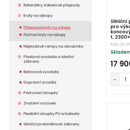
Retardéry, kabelové přejezdy
Kryty na výkopy
Silniční
pro výk
Přejezdové kryty na výkopy
koncový
Pochozí kryty na výkopy
t, 230
Kód:
OX-O
Nájezdové rampy na obrubníky
Skladem
Plastová svodidla a silniční
17 9
zábrany
Betonová svodidla
Dopravní zrcadla
Parkovací sloupky
Značení vozovek
Flexibilní sloupky PU a balisety
Silniční protisněhové zábrany