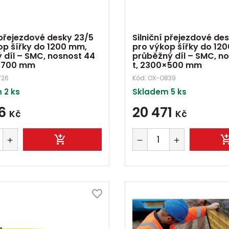
 přejezdové desky 23/5
Silniční přejezdové de
op šířky do 1200 mm,
pro výkop šířky do 12
 díl – SMC, nosnost 44
průběžný díl – SMC, n
0×700 mm
t, 2300×500 mm
726
Kód:
OX-O839
 2 ks
Skladem 5 ks
06
20 471
Kč
Kč