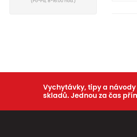
(Po-Pá, 8-16:00 hod.)
Vychytávky, tipy a návody
skladů. Jednou za čas pří