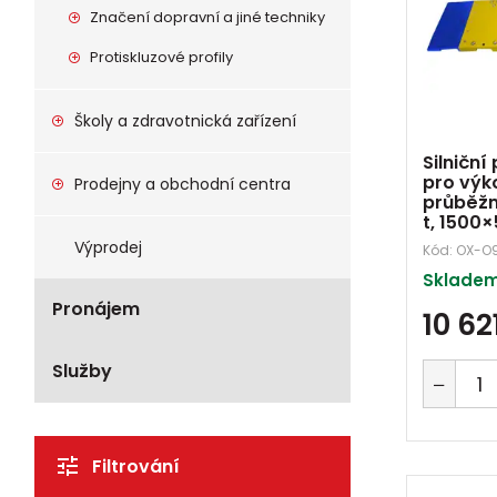
Značení dopravní a jiné techniky
Protiskluzové profily
Školy a zdravotnická zařízení
Silniční
pro výk
Prodejny a obchodní centra
průběžn
t, 1500
Výprodej
Kód:
OX-O
Skladem
Pronájem
10 62
Služby
Filtrování