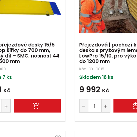
 přejezdové desky 15/5
Přejezdová | pochozí k
op šířky do 700 mm,
deska s pryžovým le
ý díl – SMC, nosnost 44
LowPro 15/10, pro výko
×500 mm
do 1200 mm
900
Kód:
OX-O815
 7 ks
Skladem 16 ks
1
9 992
Kč
Kč