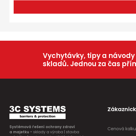
Vychytávky, tipy a návody
skladů. Jednou za čas pří
Zákaznick
Systémová řešení ochrany zdraví
Cenová kalku
a majetku -
sklady a výroba | stavba