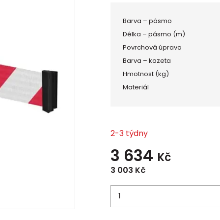
Barva – pásmo
Délka – pásmo (m)
Povrchová úprava
Barva – kazeta
Hmotnost (kg)
Materiál
2-3 týdny
3 634
Kč
3 003
Kč