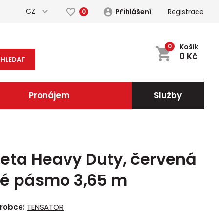
CZ
Přihlášení
Registrace
0
0
Košík
0
Kč
HLEDAT
Pronájem
Služby
eta Heavy Duty, červená
lé pásmo 3,65 m
robce:
TENSATOR