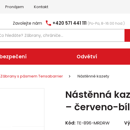
Pronájem
Kontakt
+420 571 441 111
Zavolejte nám
(Po-Pa, 8-16:00 hod.)
abezpečení
Odvětví
Zábrany s pásmem Tensabarrier
Nástěnné kazety
Nástěnná kaz
– červeno-bí
Kód:
TE-896-MRDRW
Vý