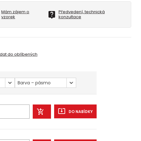
Mám zájem o
Předvedení, technická
vzorek
konzultace
idat do oblíbených
Barva – pásmo
DO NABÍDKY