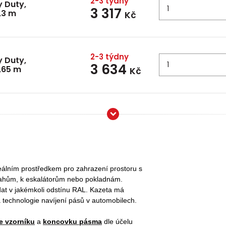
2-3 týdny
 Duty,
3 317
,3 m
Kč
2-3 týdny
 Duty,
3 634
,65 m
Kč
eálním prostředkem pro zahrazení prostoru s
ýtahům, k eskalátorům nebo pokladnám.
dat v jakémkoli odstínu RAL. Kazeta má
 technologie navíjení pásů v automobilech.
e vzorníku
a
koncovku pásma
dle účelu