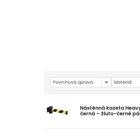
Povrchová úprava
Materiál
Nástěnná kazeta Heavy
černá – žluto-černé p