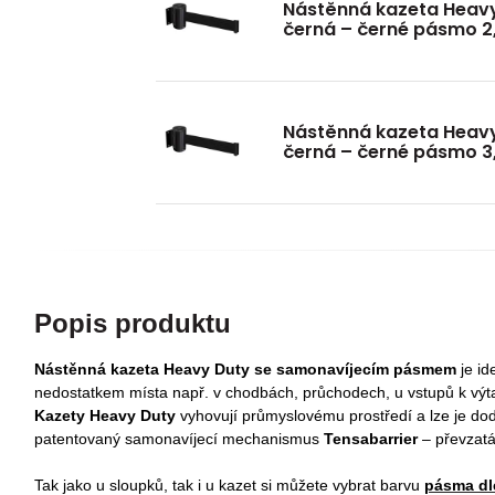
Nástěnná kazeta Heavy
černá – černé pásmo 2
Nástěnná kazeta Heavy
černá – černé pásmo 3
Popis produktu
Nástěnná kazeta Heavy Duty
se samonavíjecím pásmem
je id
nedostatkem místa např. v chodbách, průchodech, u vstupů k v
Kazety Heavy Duty
vyhovují průmyslovému prostředí a lze je do
patentovaný samonavíjecí mechanismus
Tensabarrier
– převzatá
Tak jako u sloupků, tak i u kazet si můžete vybrat barvu
pásma dl