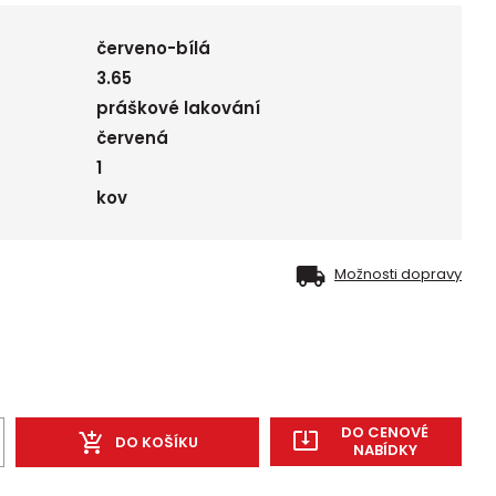
červeno-bílá
3.65
práškové lakování
červená
1
kov
Možnosti dopravy
DO CENOVÉ
DO KOŠÍKU
NABÍDKY