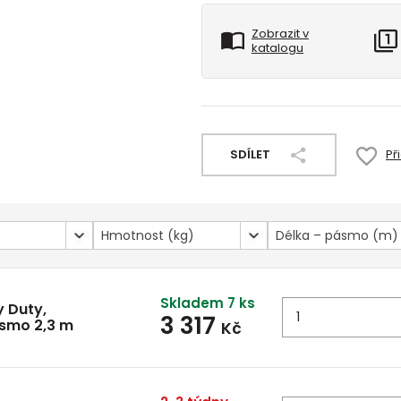
Zobrazit v
katalogu
SDÍLET
Př
Hmotnost (kg)
Délka – pásmo (m)
Skladem 7 ks
 Duty,
3 317
ásmo 2,3 m
Kč