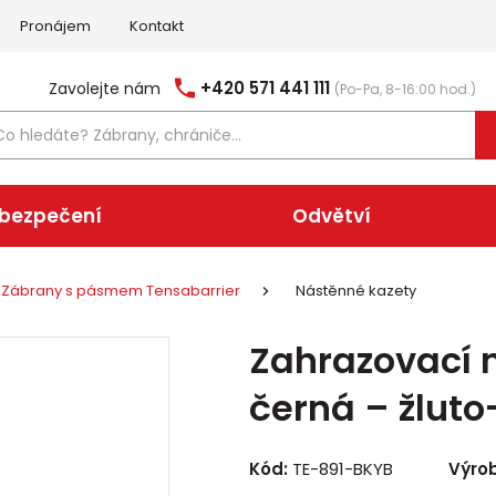
Pronájem
Kontakt
+420 571 441 111
Zavolejte nám
(Po-Pa, 8-16:00 hod.)
abezpečení
Odvětví
Zábrany s pásmem Tensabarrier
Nástěnné kazety
Zahrazovací 
černá – žlut
Kód:
TE-891-BKYB
Výro