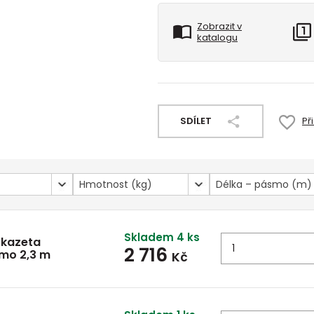
Zobrazit v
katalogu
SDÍLET
Př
Hmotnost (kg)
Délka – pásmo (m)
Skladem 4 ks
 kazeta
2 716
smo 2,3 m
Kč