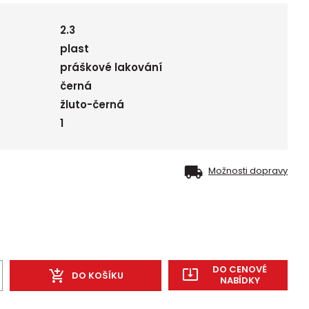
2.3
plast
práškové lakování
černá
žluto-černá
1
Možnosti dopravy
DO CENOVÉ
DO KOŠÍKU
NABÍDKY