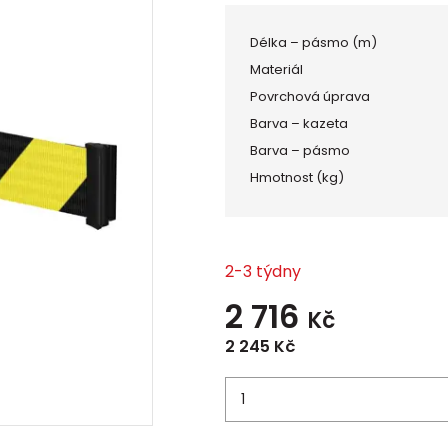
Délka – pásmo (m)
Materiál
Povrchová úprava
Barva – kazeta
Barva – pásmo
Hmotnost (kg)
2-3 týdny
2 716
Kč
2 245
Kč