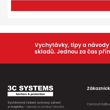
Vychytávky, tipy a návody
skladů. Jednou za čas pří
Zákaznick
Systémová řešení ochrany zdraví
Cenová kalku
a majetku -
sklady a výroba | stavba