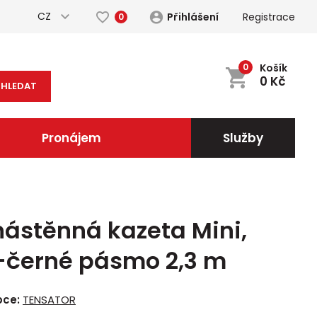
CZ
Přihlášení
Registrace
0
0
Košík
0
Kč
HLEDAT
Pronájem
Služby
nástěnná kazeta Mini,
o-černé pásmo 2,3 m
bce:
TENSATOR