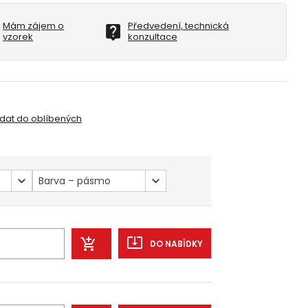
Mám zájem o
Předvedení, technická
vzorek
konzultace
idat do oblíbených
Barva – pásmo
DO NABÍDKY