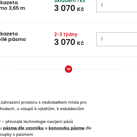
Skladem 1 ks
 kazeta
3 070
smo 3,65 m
Kč
 kazeta
2-3 týdny
bílé pásmo
3 070
Kč
 zahrazení prostoru s nedostatkem místa pro
ůchodech, u vstupů k výtahům, k eskalátorům
r
– převzatá technologie navíjení pásů
vu
pásma dle vzorníku
a
koncovku pásma
dle
 sloupky s pásmem.