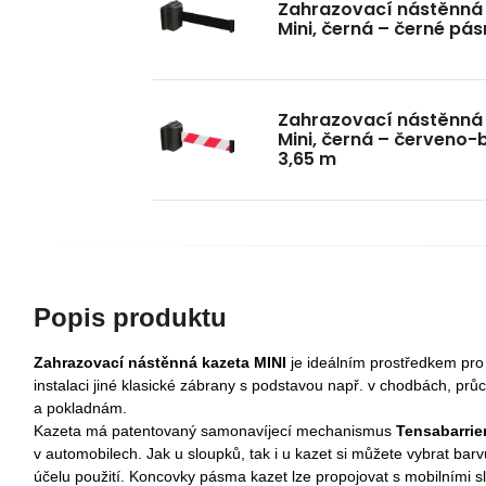
Zahrazovací nástěnná
Mini, černá – černé pá
Zahrazovací nástěnná
Mini, černá – červeno-
3,65 m
Popis produktu
Zah
razovací nástěnná kazeta MINI
je ideálním prostředkem pro
instalaci jiné klasické zábrany s podstavou např. v chodbách, pr
a pokladnám.
Kazeta má patentovaný samonavíjecí mechanismus
T
ensabarrie
v automobilech.
Jak u sloupků, tak i u kazet si můžete vybrat bar
účelu použití. Koncovky pásma kazet lze propojovat s mobilními