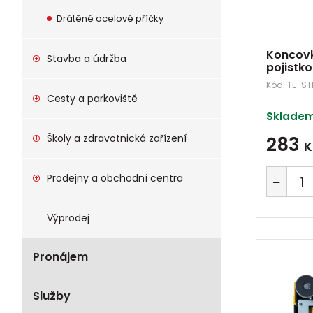
Drátěné ocelové příčky
Koncov
Stavba a údržba
pojistk
Kód:
TE-ST
Cesty a parkoviště
Skladem
Školy a zdravotnická zařízení
283
K
Prodejny a obchodní centra
Výprodej
Pronájem
Služby