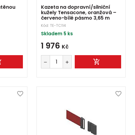
átěnou
Kazeta na dopravní/silniční
kužely Tensacone, oranžová –
červeno-bílé pásmo 3,65 m
Kód:
TE-TC114
Skladem 5 ks
1 976
Kč