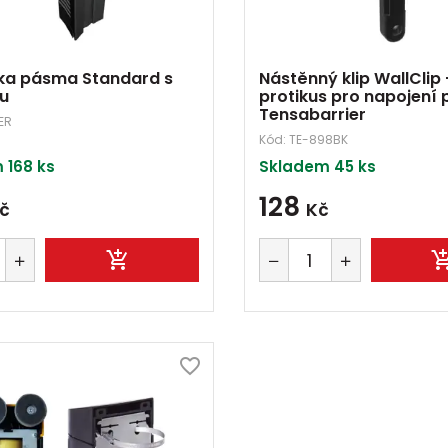
ka pásma Standard s
Nástěnný klip WallClip 
ou
protikus pro napojení
Tensabarrier
ER
Kód:
TE-898BK
 168 ks
Skladem 45 ks
128
č
Kč