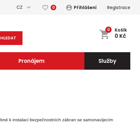
CZ
Přihlášení
Registrace
0
0
Košík
0
Kč
HLEDAT
Pronájem
Služby
ebné k instalaci bezpečnostních zábran se samonavíjecím